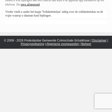
Indien u wilt bijdragen aan een collecte dan kunt u de appostel app installeren op uw
telefoon. Zie
pgcs.nl/appostel
Verder vindt u onder het kopje 'Solidariteitskas' uitleg over de solidariteitskas en de
wijze waarop u daaraan kunt bijdragen.
© 2008 - 2026 Protestantse Gemeente Colmschate-Schalkhaar |
Disclaimer
|
Privacyverklaring
|
Algemene voorwaarden
|
Beheer