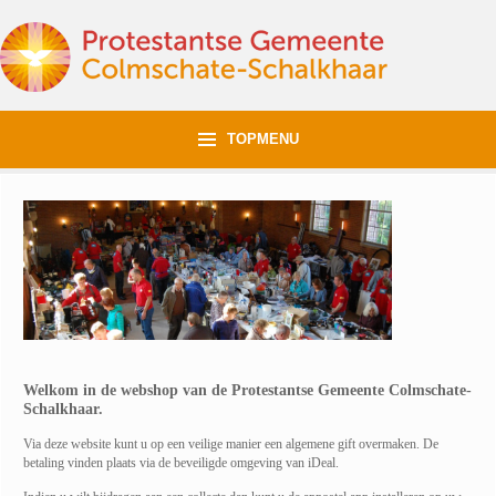
TOPMENU
Welkom in de webshop van de Protestantse Gemeente Colmschate-
Schalkhaar.
Via deze website kunt u o
p een veilige manier een algemene gift overmaken. De
betaling vinden plaats via de beveiligde omgeving van iDeal.