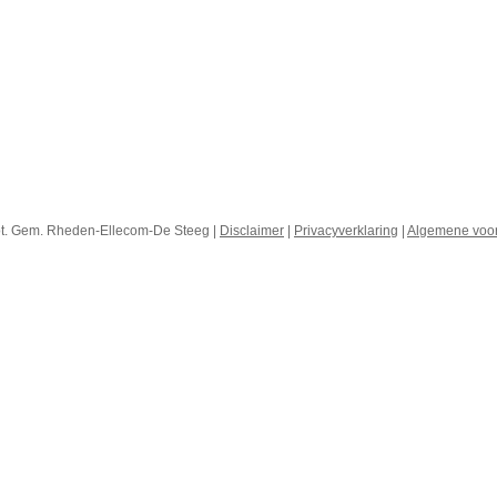
ot. Gem. Rheden-Ellecom-De Steeg |
Disclaimer
|
Privacyverklaring
|
Algemene voo