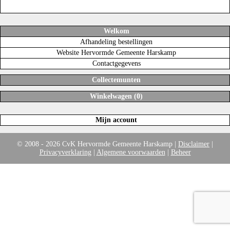
Welkom
Afhandeling bestellingen
Website Hervormde Gemeente Harskamp
Contactgegevens
Collectemunten
Winkelwagen (0)
Mijn account
© 2008 - 2026 CvK Hervormde Gemeente Harskamp |
Disclaimer
|
Privacyverklaring
|
Algemene voorwaarden
|
Beheer