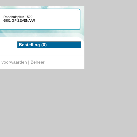
Raadhuisplein 1522
6901 GP ZEVENAAR
Bestelling (0)
 voorwaarden
|
Beheer