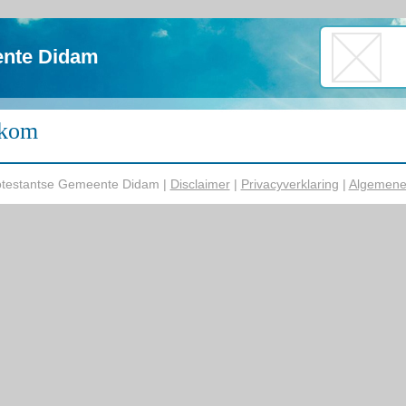
ente Didam
kom
otestantse Gemeente Didam |
Disclaimer
|
Privacyverklaring
|
Algemene