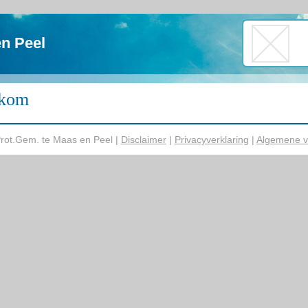
n Peel
kom
rot.Gem. te Maas en Peel |
Disclaimer
|
Privacyverklaring
|
Algemene v