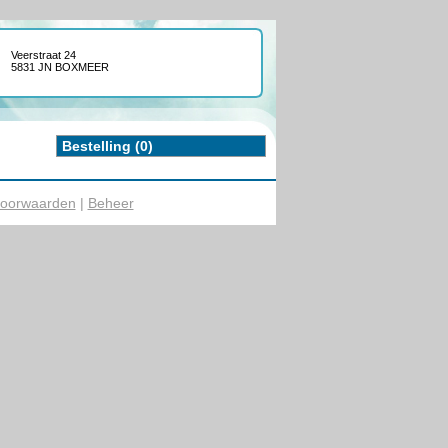
Veerstraat 24
5831 JN BOXMEER
Bestelling (0)
oorwaarden
|
Beheer