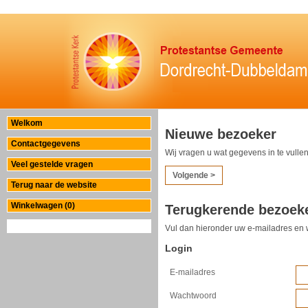
Welkom
Nieuwe bezoeker
Contactgegevens
Wij vragen u wat gegevens in te vullen
Veel gestelde vragen
Terug naar de website
Winkelwagen (0)
Terugkerende bezoek
Mijn account
Vul dan hieronder uw e-mailadres en 
Login
E-mailadres
Wachtwoord