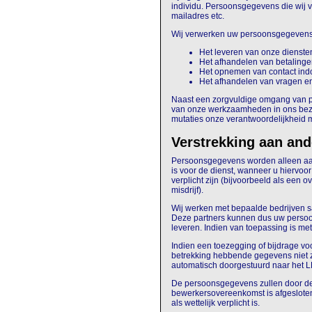
individu. Persoonsgegevens die wij v
mailadres etc.
Wij verwerken uw persoonsgegevens
Het leveren van onze diensten
Het afhandelen van betalinge
Het opnemen van contact indo
Het afhandelen van vragen e
Naast
een zorgvuldige omgang van 
van onze werkzaamheden in ons bezit
mutaties onze verantwoordelijkheid m
Verstrekking aan ande
Persoonsgegevens worden alleen aan a
is voor de dienst, wanneer u hiervoor
verplicht zijn (bijvoorbeeld als een 
misdrijf).
Wij werken met bepaalde bedrijven sa
Deze partners kunnen dus uw persoons
leveren. Indien van toepassing is me
Indien een toezegging of bijdrage v
betrekking hebbende gegevens niet z
automatisch doorgestuurd naar het 
De persoonsgegevens zullen door de
bewerkersovereenkomst is afgeslote
als wettelijk verplicht is.