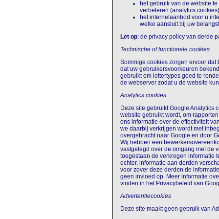
het gebruik van de website te
verbeteren (analytics cookies)
het internetaanbod voor u in
welke aansluit bij uw belangst
Let op
: de privacy policy van derde p
Technische of functionele cookies
Sommige cookies zorgen ervoor dat 
dat uw gebruikersvoorkeuren bekend 
gebruikt om lettertypes goed te ren
de webserver zodat u de website kunt
Analytics cookies
Deze site gebruikt Google Analytics 
website gebruikt wordt, om rapporte
ons informatie over de effectiviteit
we daarbij verkrijgen wordt met inbe
overgebracht naar Google en door Go
Wij hebben een bewerkersovereenkom
vastgelegd over de omgang met de v
toegestaan de verkregen informatie 
echter, informatie aan derden verschaf
voor zover deze derden de informati
geen invloed op. Meer informatie ov
vinden in het Privacybeleid van Goog
Advertentiecookies
Deze site maakt geen gebruik van Ad