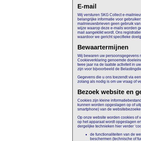
E-mail
Wij versturen SKG Collect e-mailnieuw
belangrijke informatie voor gebruiker
mailnieuwsbrieven geen gebruik van 
wijze waarop deze e-mails worden ge
mail aangeklikt wordt. Ons registrat
waardoor we gericht specifieke doe
Bewaartermijnen
Wij bewaren uw persoonsgegevens nie
Cookieverklaring genoemde doeleind
twee jaar na de laatste activiteit in uw
zijn voor bijvoorbeeld de Belastingdi
Gegevens die u ons toezendt via een 
zolang als nodig is om uw vraag of ve
Bezoek website en g
Cookies zijn kleine informatiebestan
kunnen worden opgeslagen op of uitg
smartphone) van de websitebezoeker.
Op onze website worden cookies of ve
op het apparaat wordt opgeslagen en
dergelijke technieken hier verder ‘c
d
e functionaliteiten van de w
beschermen (technische of fun