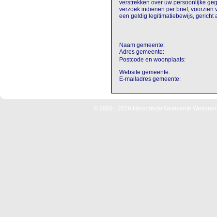
verstrekken over uw persoonlijke geg
verzoek indienen per brief, voorzie
een geldig legitimatiebewijs, gericht 
Naam gemeente:
Adres gemeente:
Postcode en woonplaats:
Website gemeente:
E-mailadres gemeente:
© 2008 - 2026 Hervormde Gemeente Wekerom