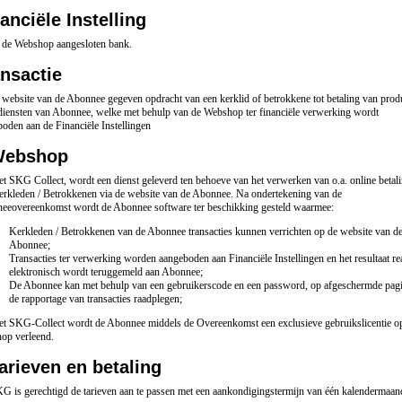
anciële Instelling
 de Webshop aangesloten bank.
nsactie
website van de Abonnee gegeven opdracht van een kerklid of betrokkene tot betaling van prod
diensten van Abonnee, welke met behulp van de Webshop ter financiële verwerking wordt
oden aan de Financiële Instellingen
ebshop
t SKG Collect, wordt een dienst geleverd ten behoeve van het verwerken van o.a. online betal
erkleden / Betrokkenen via de website van de Abonnee. Na ondertekening van de
eeovereenkomst wordt de Abonnee software ter beschikking gesteld waarmee:
Kerkleden / Betrokkenen van de Abonnee transacties kunnen verrichten op de website van d
Abonnee;
Transacties ter verwerking worden aangeboden aan Financiële Instellingen en het resultaat re
elektronisch wordt teruggemeld aan Abonnee;
De Abonnee kan met behulp van een gebruikerscode en een password, op afgeschermde pagi
de rapportage van transacties raadplegen;
t SKG-Collect wordt de Abonnee middels de Overeenkomst een exclusieve gebruikslicentie o
op verleend.
arieven en betaling
G is gerechtigd de tarieven aan te passen met een aankondigingstermijn van één kalendermaan