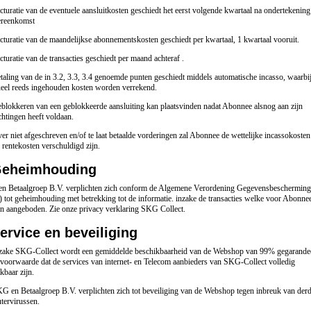
cturatie van de eventuele aansluitkosten geschiedt het eerst volgende kwartaal na ondertekenin
ereenkomst
cturatie van de maandelijkse abonnementskosten geschiedt per kwartaal, 1 kwartaal vooruit.
cturatie van de transacties geschiedt per maand achteraf .
taling van de in 3.2, 3.3, 3.4 genoemde punten geschiedt middels automatische incasso, waarbi
ueel reeds ingehouden kosten worden verrekend.
blokkeren van een geblokkeerde aansluiting kan plaatsvinden nadat Abonnee alsnog aan zijn
chtingen heeft voldaan.
er niet afgeschreven en/of te laat betaalde vorderingen zal Abonnee de wettelijke incassokosten
 rentekosten verschuldigd zijn.
Geheimhouding
n Betaalgroep B.V. verplichten zich conform de Algemene Verordening Gegevensbescherming
tot geheimhouding met betrekking tot de informatie. inzake de transacties welke voor Abonne
n aangeboden. Zie onze privacy verklaring SKG Collect.
ervice en beveiliging
nzake SKG-Collect wordt een gemiddelde beschikbaarheid van de Webshop van 99% gegarande
voorwaarde dat de services van internet- en Telecom aanbieders van SKG-Collect volledig
kbaar zijn.
G en Betaalgroep B.V. verplichten zich tot beveiliging van de Webshop tegen inbreuk van der
tervirussen.