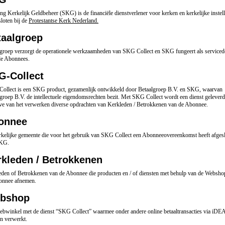
ing Kerkelijk Geldbeheer (SKG) is de financiële dienstverlener voor kerken en kerkelijke instel
loten bij de
Protestantse Kerk Nederland
.
taalgroep
lgroep verzorgt de operationele werkzaamheden van SKG Collect en SKG fungeert als serviced
de Abonnees.
G-Collect
ollect is een SKG product, gezamenlijk ontwikkeld door Betaalgroep B.V. en SKG, waarvan
groep B.V. de intellectuele eigendomsrechten bezit. Met SKG Collect wordt een dienst geleverd
ve van het verwerken diverse opdrachten van Kerkleden / Betrokkenen van de Abonnee.
onnee
kelijke gemeente die voor het gebruik van SKG Collect een Abonneeovereenkomst heeft afges
KG.
rkleden / Betrokkenen
den of Betrokkenen van de Abonnee die producten en / of diensten met behulp van de Webshop
onnee afnemen.
bshop
ebwinkel met de dienst “SKG Collect” waarmee onder andere online betaaltransacties via iDE
n verwerkt.