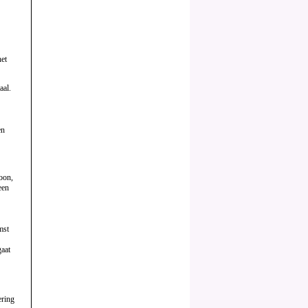
het
aal.
en
soon,
een
mst
gaat
ering