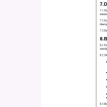
7.
D
7.1 D
minima
7.2 Da
daaro
7.3 De
8.
B
8.1 Pa
uiterl
8.2 SK
8.3 Be