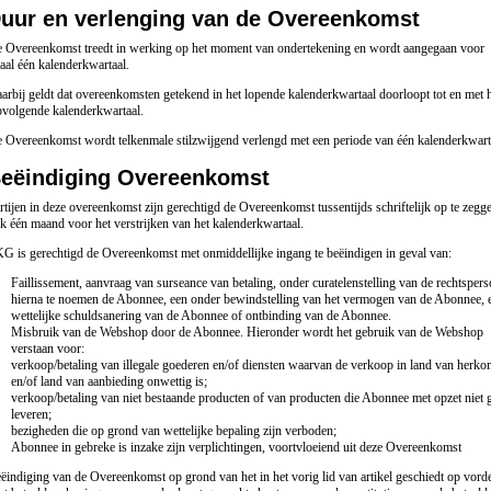
uur en verlenging van de Overeenkomst
e Overeenkomst treedt in werking op het moment van ondertekening en wordt aangegaan voor
al één kalenderkwartaal.
arbij geldt dat overeenkomsten getekend in het lopende kalenderkwartaal doorloopt tot en met 
pvolgende kalenderkwartaal.
 Overeenkomst wordt telkenmale stilzwijgend verlengd met een periode van één kalenderkwart
eëindiging Overeenkomst
rtijen in deze overeenkomst zijn gerechtigd de Overeenkomst tussentijds schriftelijk op te zegg
ijk één maand voor het verstrijken van het kalenderkwartaal.
G is gerechtigd de Overeenkomst met onmiddellijke ingang te beëindigen in geval van:
Faillissement, aanvraag van surseance van betaling, onder curatelenstelling van de rechtsper
hierna te noemen de Abonnee, een onder bewindstelling van het vermogen van de Abonnee, 
wettelijke schuldsanering van de Abonnee of ontbinding van de Abonnee.
Misbruik van de Webshop door de Abonnee. Hieronder wordt het gebruik van de Webshop
verstaan voor:
verkoop/betaling van illegale goederen en/of diensten waarvan de verkoop in land van herko
en/of land van aanbieding onwettig is;
verkoop/betaling van niet bestaande producten of van producten die Abonnee met opzet niet 
leveren;
bezigheden die op grond van wettelijke bepaling zijn verboden;
Abonnee in gebreke is inzake zijn verplichtingen, voortvloeiend uit deze Overeenkomst
ëindiging van de Overeenkomst op grond van het in het vorig lid van artikel geschiedt op vord