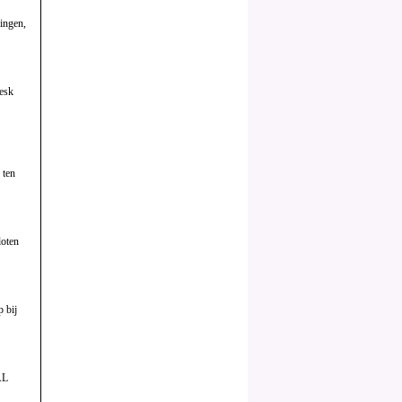
lingen,
esk
 ten
loten
 bij
AL