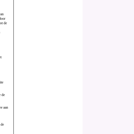
van
door
ot de
n
et
ite
e de
ee aan
 de