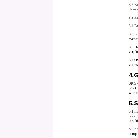
3.2 Fa
de ov
3.3 Fa
3.4 Fa
3.5 Be
event
3.6 De
verpli
3.7 Ov
voorts
4.
SKG e
(AVG) 
worde
5.
S
5.1 I
onder 
beschi
5.2 SK
compu