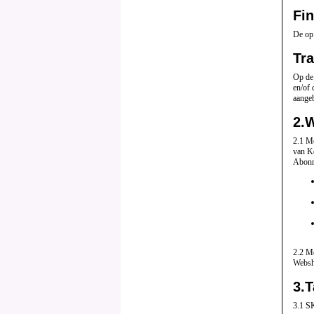
Fin
De op
Tra
Op de 
en/of 
aangeb
2.
W
2.1 Me
van K
Abonn
2.2
Me
Websh
3.
T
3.1 SK