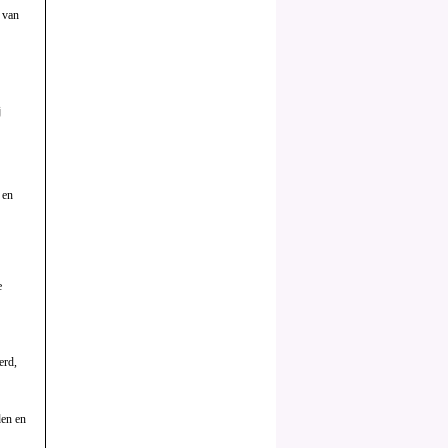
g van
j
 en
e
erd,
den en