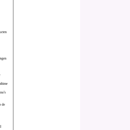
ucten
ingen
e
altime
na’s
p de
d