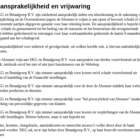
ansprakelijkheid en vrijwaring
G en Betaalgroep B.V. zijn uitsluitend aansprakelijk indien een tekortkoming in de nakoming 
rplichting uit de Overeenkomst jegens de Abonnee te wijten is aan opzet of bewuste schuld of 
enoemde partijen afgegeven garantie voor haar rekening komt. De aansprakelijkheid is beperkt t
e schade en gemaximeerd tot het bedrag van de transactie en het honorarium dat eerstgenoemde
en hebben gedeclareerd en ontvangen voor haar werkzaamheden gedurende de laatste 6 maande
gaand aan het schadegeval.
nsprakelijkheid voor indirecte of gevolgschade, uit welken hoofde ook, is hiervan nadrukkelijk
loten.
 Abonnee vrijwaart SKG en Betaalgroep B.V. voor aanspraken van derden voortvloeiend uit h
k, misbruik en/of het niet of niet juist functioneren van de Webshop.
G en Betaalgroep B.V. zijn nimmer aansprakelijk voor kosten en/of schade voortvloeiend uit
m of handeling van de Financiële instellingen.
G en Betaalgroep B.V. zijn nimmer aansprakelijk voor de door de Abonnee middels haar webs
oden producten en diensten .
G en Betaalgroep B.V. zijn nimmer aansprakelijk voor “het privacybeleid van Abonnee” inzak
king van persoonlijke gegevens van klanten.
G en Betaalgroep B.V. zijn nimmer aansprakelijk voor kosten en verplichtingen van de Abonn
iële Instellingen. Hiertoe behoren, maar is niet beperkt tot:
ies, licenties, chargebacks, aansluitkosten en onterechte incasso’s welke direct door de bank
end worden. SKG zal, na te zijn belast door Betaalgroep B.V., op haar beurt dit verrekenen met
ee.