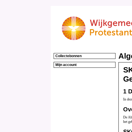
Alg
Collectebonnen
Mijn account
SK
Ge
1 D
In dez
Ov
De Ab
het ge
SK