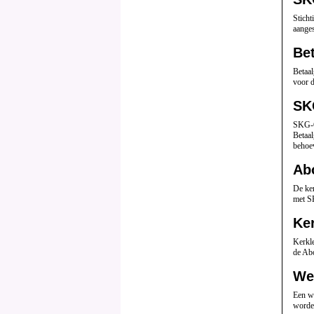
Sticht
aanges
Be
Betaa
voor 
SK
SKG-C
Betaal
behoe
Ab
De ker
met S
Ke
Kerkle
de Ab
We
Een w
worde