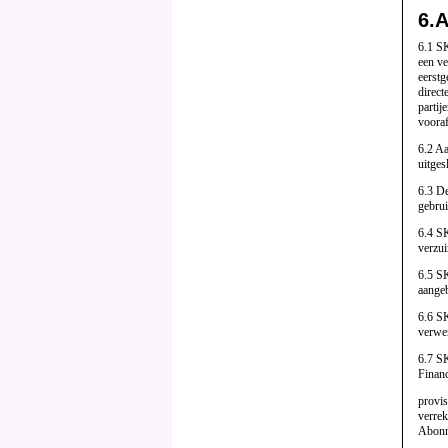
6.
A
6.1 SK
een ve
eerstg
direct
partij
vooraf
6.2 Aa
uitges
6.3 De
gebrui
6.4 SK
verzui
6.5 SK
aangeb
6.6 SK
verwer
6.7 SK
Financ
provis
verrek
Abonn