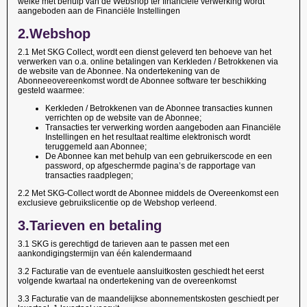
welke met behulp van de Webshop ter financiële verwerking wordt
aangeboden aan de Financiële Instellingen
2.
Webshop
2.1 Met SKG Collect, wordt een dienst geleverd ten behoeve van het
verwerken van o.a. online betalingen van Kerkleden / Betrokkenen via
de website van de Abonnee. Na ondertekening van de
Abonneeovereenkomst wordt de Abonnee software ter beschikking
gesteld waarmee:
Kerkleden / Betrokkenen van de Abonnee transacties kunnen
verrichten op de website van de Abonnee;
Transacties ter verwerking worden aangeboden aan Financiële
Instellingen en het resultaat realtime elektronisch wordt
teruggemeld aan Abonnee;
De Abonnee kan met behulp van een gebruikerscode en een
password, op afgeschermde pagina’s de rapportage van
transacties raadplegen;
2.2
Met SKG-Collect wordt de Abonnee middels de Overeenkomst een
exclusieve gebruikslicentie op de Webshop verleend.
3.
Tarieven en betaling
3.1 SKG is gerechtigd de tarieven aan te passen met een
aankondigingstermijn van één kalendermaand
3.2 Facturatie van de eventuele aansluitkosten geschiedt het eerst
volgende kwartaal na ondertekening van de overeenkomst
3.3 Facturatie van de maandelijkse abonnementskosten geschiedt per