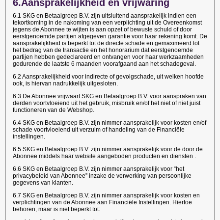
6.
Aansprakelijkheid en vrijwaring
6.1 SKG en Betaalgroep B.V. zijn uitsluitend aansprakelijk indien een
tekortkoming in de nakoming van een verplichting uit de Overeenkomst
jegens de Abonnee te wijten is aan opzet of bewuste schuld of door
eerstgenoemde partijen afgegeven garantie voor haar rekening komt. De
aansprakelijkheid is beperkt tot de directe schade en gemaximeerd tot
het bedrag van de transactie en het honorarium dat eerstgenoemde
partijen hebben gedeclareerd en ontvangen voor haar werkzaamheden
gedurende de laatste 6 maanden voorafgaand aan het schadegeval.
6.2 Aansprakelijkheid voor indirecte of gevolgschade, uit welken hoofde
ook, is hiervan nadrukkelijk uitgesloten.
6.3 De Abonnee vrijwaart SKG en Betaalgroep B.V. voor aanspraken van
derden voortvloeiend uit het gebruik, misbruik en/of het niet of niet juist
functioneren van de Webshop.
6.4 SKG en Betaalgroep B.V. zijn nimmer aansprakelijk voor kosten en/of
schade voortvloeiend uit verzuim of handeling van de Financiële
instellingen.
6.5 SKG en Betaalgroep B.V. zijn nimmer aansprakelijk voor de door de
Abonnee middels haar website aangeboden producten en diensten .
6.6 SKG en Betaalgroep B.V. zijn nimmer aansprakelijk voor “het
privacybeleid van Abonnee” inzake de verwerking van persoonlijke
gegevens van klanten.
6.7 SKG en Betaalgroep B.V. zijn nimmer aansprakelijk voor kosten en
verplichtingen van de Abonnee aan Financiële Instellingen. Hiertoe
behoren, maar is niet beperkt tot: