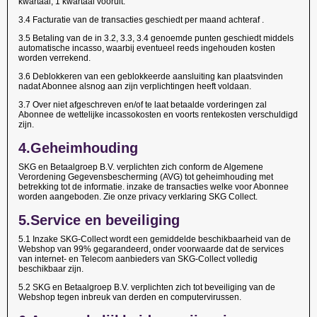
kwartaal, 1 kwartaal vooruit.
3.4 Facturatie van de transacties geschiedt per maand achteraf .
3.5 Betaling van de in 3.2, 3.3, 3.4 genoemde punten geschiedt middels
automatische incasso, waarbij eventueel reeds ingehouden kosten
worden verrekend.
3.6 Deblokkeren van een geblokkeerde aansluiting kan plaatsvinden
nadat Abonnee alsnog aan zijn verplichtingen heeft voldaan.
3.7 Over niet afgeschreven en/of te laat betaalde vorderingen zal
Abonnee de wettelijke incassokosten en voorts rentekosten verschuldigd
zijn.
4.Geheimhouding
SKG en Betaalgroep B.V. verplichten zich conform de Algemene
Verordening Gegevensbescherming (AVG) tot geheimhouding met
betrekking tot de informatie. inzake de transacties welke voor Abonnee
worden aangeboden. Zie onze privacy verklaring SKG Collect.
5.
Service en beveiliging
5.1 Inzake SKG-Collect wordt een gemiddelde beschikbaarheid van de
Webshop van 99% gegarandeerd, onder voorwaarde dat de services
van internet- en Telecom aanbieders van SKG-Collect volledig
beschikbaar zijn.
5.2 SKG en Betaalgroep B.V. verplichten zich tot beveiliging van de
Webshop tegen inbreuk van derden en computervirussen.