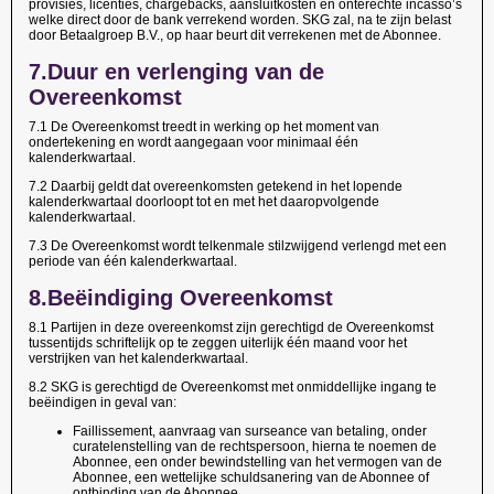
provisies, licenties, chargebacks, aansluitkosten en onterechte incasso’s
welke direct door de bank verrekend worden. SKG zal, na te zijn belast
door Betaalgroep B.V., op haar beurt dit verrekenen met de Abonnee.
7.
Duur en verlenging van de
Overeenkomst
7.1 De Overeenkomst treedt in werking op het moment van
ondertekening en wordt aangegaan voor minimaal één
kalenderkwartaal.
7.2 Daarbij geldt dat overeenkomsten getekend in het lopende
kalenderkwartaal doorloopt tot en met het daaropvolgende
kalenderkwartaal.
7.3 De Overeenkomst wordt telkenmale stilzwijgend verlengd met een
periode van één kalenderkwartaal.
8.
Beëindiging Overeenkomst
8.1 Partijen in deze overeenkomst zijn gerechtigd de Overeenkomst
tussentijds schriftelijk op te zeggen uiterlijk één maand voor het
verstrijken van het kalenderkwartaal.
8.2 SKG is gerechtigd de Overeenkomst met onmiddellijke ingang te
beëindigen in geval van:
Faillissement, aanvraag van surseance van betaling, onder
curatelenstelling van de rechtspersoon, hierna te noemen de
Abonnee, een onder bewindstelling van het vermogen van de
Abonnee, een wettelijke schuldsanering van de Abonnee of
ontbinding van de Abonnee.