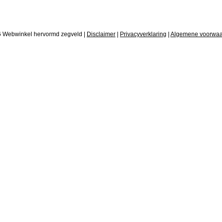
6 Webwinkel hervormd zegveld |
Disclaimer
|
Privacyverklaring
|
Algemene voorwa