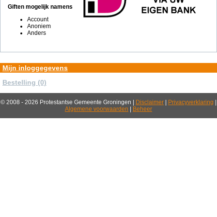
Giften mogelijk namens
Account
Anoniem
Anders
Mijn inloggegevens
Bestelling (0)
© 2008 - 2026 Protestantse Gemeente Groningen |
Disclaimer
|
Privacyverklaring
|
Algemene voorwaarden
|
Beheer