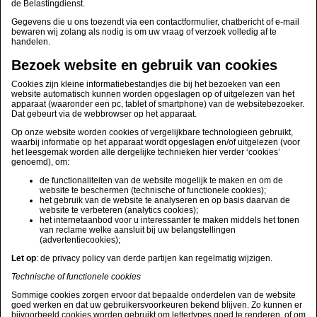
de Belastingdienst.
Gegevens die u ons toezendt via een contactformulier, chatbericht of e-mail
bewaren wij zolang als nodig is om uw vraag of verzoek volledig af te
handelen.
Bezoek website en gebruik van cookies
Cookies zijn kleine informatiebestandjes die bij het bezoeken van een
website automatisch kunnen worden opgeslagen op of uitgelezen van het
apparaat (waaronder een pc, tablet of smartphone) van de websitebezoeker.
Dat gebeurt via de webbrowser op het apparaat.
Op onze website worden cookies of vergelijkbare technologieen gebruikt,
waarbij informatie op het apparaat wordt opgeslagen en/of uitgelezen (voor
het leesgemak worden alle dergelijke technieken hier verder ‘cookies’
genoemd), om:
d
e functionaliteiten van de website mogelijk te maken en om de
website te beschermen (technische of functionele cookies);
het gebruik van de website te analyseren en op basis daarvan de
website te verbeteren (analytics cookies);
het internetaanbod voor u interessanter te maken middels het tonen
van reclame welke aansluit bij uw belangstellingen
(advertentiecookies);
Let op
: de privacy policy van derde partijen kan regelmatig wijzigen.
Technische of functionele cookies
Sommige cookies zorgen ervoor dat bepaalde onderdelen van de website
goed werken en dat uw gebruikersvoorkeuren bekend blijven. Zo kunnen er
bijvoorbeeld cookies worden gebruikt om lettertypes goed te renderen, of om