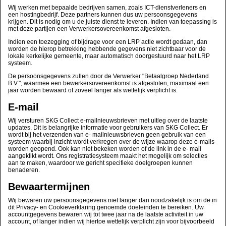
Wij werken met bepaalde bedrijven samen, zoals ICT-dienstverleners en
een hostingbedrijf. Deze partners kunnen dus uw persoonsgegevens
krijgen. Dit is nodig om u de juiste dienst te leveren. Indien van toepassing is
met deze partijen een Verwerkersovereenkomst afgesloten.
Indien een toezegging of bijdrage voor een LRP actie wordt gedaan, dan
worden de hierop betrekking hebbende gegevens niet zichtbaar voor de
lokale kerkelijke gemeente, maar automatisch doorgestuurd naar het LRP
systeem.
De persoonsgegevens zullen door de Verwerker "Betaalgroep Nederland
B.V.", waarmee een bewerkersovereenkomst is afgesloten, maximaal een
jaar worden bewaard of zoveel langer als wettelijk verplicht is.
E-mail
Wij versturen SKG Collect e-mailnieuwsbrieven met uitleg over de laatste
updates. Dit is belangrijke informatie voor gebruikers van SKG Collect. Er
wordt bij het verzenden van e- mailnieuwsbrieven geen gebruik van een
systeem waarbij inzicht wordt verkregen over de wijze waarop deze e-mails
worden geopend. Ook kan niet bekeken worden of de link in de e- mail
aangeklikt wordt. Ons registratiesysteem maakt het mogelijk om selecties
aan te maken, waardoor we gericht specifieke doelgroepen kunnen
benaderen.
Bewaartermijnen
Wij bewaren uw persoonsgegevens niet langer dan noodzakelijk is om de in
dit Privacy- en Cookieverklaring genoemde doeleinden te bereiken. Uw
accountgegevens bewaren wij tot twee jaar na de laatste activiteit in uw
account, of langer indien wij hiertoe wettelijk verplicht zijn voor bijvoorbeeld