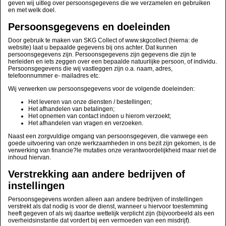
geven wij uitleg over persoonsgegevens die we verzamelen en gebruiken
en met welk doel.
Persoonsgegevens en doeleinden
Door gebruik te maken van SKG Collect of www.skgcollect (hierna: de
website) laat u bepaalde gegevens bij ons achter. Dat kunnen
persoonsgegevens zijn. Persoonsgegevens zijn gegevens die zijn te
herleiden en iets zeggen over een bepaalde natuurlijke persoon, of individu.
Persoonsgegevens die wij vastleggen zijn o.a. naam, adres,
telefoonnummer e- mailadres etc.
Wij verwerken uw persoonsgegevens voor de volgende doeleinden:
Het leveren van onze diensten / bestellingen;
Het afhandelen van betalingen;
Het opnemen van contact indoen u hierom verzoekt;
Het afhandelen van vragen en verzoeken.
Naast
een zorgvuldige omgang van persoonsgegeven, die vanwege een
goede uitvoering van onze werkzaamheden in ons bezit zijn gekomen, is de
verwerking van financie?le mutaties onze verantwoordelijkheid maar niet de
inhoud hiervan.
Verstrekking aan andere bedrijven of
instellingen
Persoonsgegevens worden alleen aan andere bedrijven of instellingen
verstrekt als dat nodig is voor de dienst, wanneer u hiervoor toestemming
heeft gegeven of als wij daartoe wettelijk verplicht zijn (bijvoorbeeld als een
overheidsinstantie dat vordert bij een vermoeden van een misdrijf).