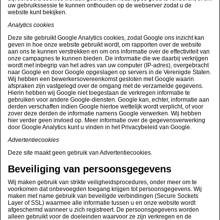
uw gebruikssessie te kunnen onthouden op de webserver zodat u de
website kunt bekijken.
Analytics cookies
Deze site gebruikt Google Analytics cookies, zodat Google ons inzicht kan
geven in hoe onze website gebruikt wordt, om rapporten over de website
aan ons te kunnen verstrekken en om ons informatie over de effectiviteit van
onze campagnes te kunnen bieden. De informatie die we daarbij verkrijgen
wordt met inbegrip van het adres van uw computer (IP-adres), overgebracht
naar Google en door Google opgeslagen op servers in de Verenigde Staten.
Wij hebben een bewerkersovereenkomst gesloten met Google waarin
afspraken zijn vastgelegd over de omgang met de verzamelde gegevens.
Hierin hebben wij Google niet toegestaan de verkregen informatie te
gebruiken voor andere Google-diensten. Google kan, echter, informatie aan
derden verschaffen indien Google hiertoe wettelijk wordt verplicht, of voor
zover deze derden de informatie namens Google verwerken. Wij hebben
hier verder geen invloed op. Meer informatie over de gegevensverwerking
door Google Analytics kunt u vinden in het Privacybeleid van Google.
Advertentiecookies
Deze site maakt geen gebruik van Advertentiecookies.
Beveiliging van persoonsgegevens
Wij maken gebruik van strikte veiligheidsprocedures, onder meer om te
voorkomen dat onbevoegden toegang krijgen tot persoonsgegevens. Wij
maken met name gebruik van beveiligde verbindingen (Secure Sockets
Layer of SSL) waarmee alle informatie tussen u en onze website wordt
afgeschermd wanneer u zich registreert. De persoonsgegevens worden
alleen gebruikt voor de doeleinden waarvoor ze zijn verkregen en de