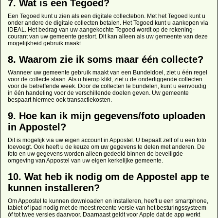
7. Wat is een Tegoed?
Een Tegoed kunt u zien als een digitale collectebon. Met het Tegoed kunt u
onder andere de digitale collecten betalen. Het Tegoed kunt u aankopen via
iDEAL. Het bedrag van uw aangekochte Tegoed wordt op de rekening-
courant van uw gemeente gestort. Dit kan alleen als uw gemeente van deze
mogelijkheid gebruik maakt.
8. Waarom zie ik soms maar één collecte?
Wanneer uw gemeente gebruik maakt van een Bundeldoel, ziet u één regel
voor de collecte staan. Als u hierop klikt, ziet u de onderliggende collecten
voor de betreffende week. Door de collecten te bundelen, kunt u eenvoudig
in één handeling voor de verschillende doelen geven. Uw gemeente
bespaart hiermee ook transactiekosten.
9. Hoe kan ik mijn gegevens/foto uploaden
in Appostel?
Dit is mogelijk via uw eigen account in Appostel. U bepaalt zelf of u een foto
toevoegt. Ook heeft u de keuze om uw gegevens te delen met anderen. De
foto en uw gegevens worden alleen gedeeld binnen de beveiligde
omgeving van Appostel van uw eigen kerkelijke gemeente.
10. Wat heb ik nodig om de Appostel app te
kunnen installeren?
Om Appostel te kunnen downloaden en installeren, heeft u een smartphone,
tablet of ipad nodig met de meest recente versie van het besturingssysteem
óf tot twee versies daarvoor. Daarnaast geldt voor Apple dat de app werkt