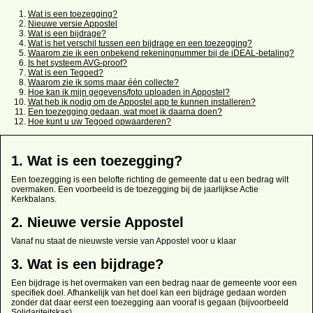
Wat is een toezegging?
Nieuwe versie Appostel
Wat is een bijdrage?
Wat is het verschil tussen een bijdrage en een toezegging?
Waarom zie ik een onbekend rekeningnummer bij de iDEAL-betaling?
Is het systeem AVG-proof?
Wat is een Tegoed?
Waarom zie ik soms maar één collecte?
Hoe kan ik mijn gegevens/foto uploaden in Appostel?
Wat heb ik nodig om de Appostel app te kunnen installeren?
Een toezegging gedaan, wat moet ik daarna doen?
Hoe kunt u uw Tegoed opwaarderen?
1. Wat is een toezegging?
Een toezegging is een belofte richting de gemeente dat u een bedrag wilt
overmaken. Een voorbeeld is de toezegging bij de jaarlijkse Actie
Kerkbalans.
2. Nieuwe versie Appostel
Vanaf nu staat de nieuwste versie van Appostel voor u klaar
3. Wat is een bijdrage?
Een bijdrage is het overmaken van een bedrag naar de gemeente voor een
specifiek doel. Afhankelijk van het doel kan een bijdrage gedaan worden
zonder dat daar eerst een toezegging aan vooraf is gegaan (bijvoorbeeld
Solidariteitskas).