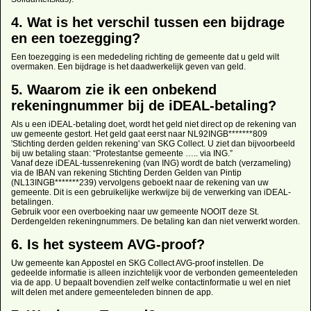
4. Wat is het verschil tussen een bijdrage
en een toezegging?
Een toezegging is een mededeling richting de gemeente dat u geld wilt
overmaken. Een bijdrage is het daadwerkelijk geven van geld.
5. Waarom zie ik een onbekend
rekeningnummer bij de iDEAL-betaling?
Als u een iDEAL-betaling doet, wordt het geld niet direct op de rekening van
uw gemeente gestort. Het geld gaat eerst naar NL92INGB*******809
'Stichting derden gelden rekening' van SKG Collect. U ziet dan bijvoorbeeld
bij uw betaling staan: “Protestantse gemeente ….. via ING.”
Vanaf deze iDEAL-tussenrekening (van ING) wordt de batch (verzameling)
via de IBAN van rekening Stichting Derden Gelden van Pintip
(NL13INGB*******239) vervolgens geboekt naar de rekening van uw
gemeente. Dit is een gebruikelijke werkwijze bij de verwerking van iDEAL-
betalingen.
Gebruik voor een overboeking naar uw gemeente NOOIT deze St.
Derdengelden rekeningnummers. De betaling kan dan niet verwerkt worden.
6. Is het systeem AVG-proof?
Uw gemeente kan Appostel en SKG Collect AVG-proof instellen. De
gedeelde informatie is alleen inzichtelijk voor de verbonden gemeenteleden
via de app. U bepaalt bovendien zelf welke contactinformatie u wel en niet
wilt delen met andere gemeenteleden binnen de app.