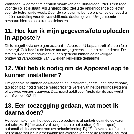
Wanneer uw gemeente gebruik maakt van een Bundeldoel, ziet u één regel
voor de collecte staan. Als u hierop klikt, ziet u de onderliggende collecten
voor de betreffende week. Door de collecten te bundelen, kunt u eenvoudig
in één handeling voor de verschillende doelen geven. Uw gemeente
bespaart hiermee ook transactiekosten.
11. Hoe kan ik mijn gegevens/foto uploaden
in Appostel?
Dit is mogelijk via uw eigen account in Appostel. U bepaalt zelf of u een foto
toevoegt. Ook heeft u de keuze om uw gegevens te delen met anderen. De
foto en uw gegevens worden alleen gedeeld binnen de beveiligde
omgeving van Appostel van uw eigen kerkelijke gemeente.
12. Wat heb ik nodig om de Appostel app te
kunnen installeren?
Om Appostel te kunnen downloaden en installeren, heeft u een smartphone,
tablet of ipad nodig met de meest recente versie van het besturingssysteem
óf tot twee versies daarvoor. Daarnaast geldt voor Apple dat de app werkt
vanaf versie IOS 11.
13. Een toezegging gedaan, wat moet ik
daarna doen?
Het overmaken van het toegezegde bedrag is afhankelijk van de gekozen
betaalwijze. Bij “Incasso” zal uw gemeente het bedrag (of bedragen)
automatisch incasseren van uw betaalrekening. Bij “Zelf overmaken” kunt u
het bedrag zelf via internetbankieren overboeken naar de rekening-courant