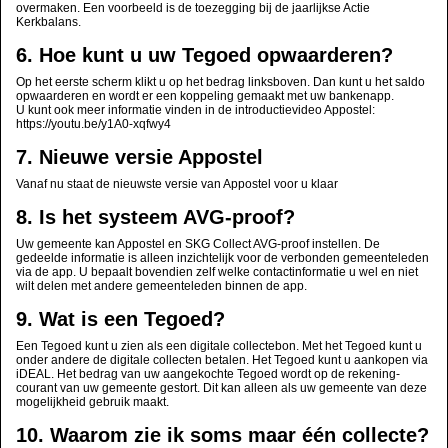
overmaken. Een voorbeeld is de toezegging bij de jaarlijkse Actie
Kerkbalans.
6. Hoe kunt u uw Tegoed opwaarderen?
Op het eerste scherm klikt u op het bedrag linksboven. Dan kunt u het saldo
opwaarderen en wordt er een koppeling gemaakt met uw bankenapp.
U kunt ook meer informatie vinden in de introductievideo Appostel:
https://youtu.be/y1A0-xqfwy4
7. Nieuwe versie Appostel
Vanaf nu staat de nieuwste versie van Appostel voor u klaar
8. Is het systeem AVG-proof?
Uw gemeente kan Appostel en SKG Collect AVG-proof instellen. De
gedeelde informatie is alleen inzichtelijk voor de verbonden gemeenteleden
via de app. U bepaalt bovendien zelf welke contactinformatie u wel en niet
wilt delen met andere gemeenteleden binnen de app.
9. Wat is een Tegoed?
Een Tegoed kunt u zien als een digitale collectebon. Met het Tegoed kunt u
onder andere de digitale collecten betalen. Het Tegoed kunt u aankopen via
iDEAL. Het bedrag van uw aangekochte Tegoed wordt op de rekening-
courant van uw gemeente gestort. Dit kan alleen als uw gemeente van deze
mogelijkheid gebruik maakt.
10. Waarom zie ik soms maar één collecte?