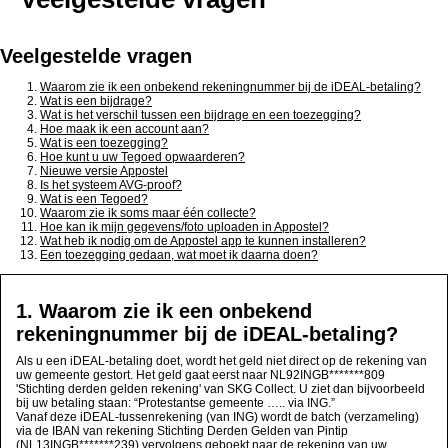
Veelgestelde vragen
Waarom zie ik een onbekend rekeningnummer bij de iDEAL-betaling?
Wat is een bijdrage?
Wat is het verschil tussen een bijdrage en een toezegging?
Hoe maak ik een account aan?
Wat is een toezegging?
Hoe kunt u uw Tegoed opwaarderen?
Nieuwe versie Appostel
Is het systeem AVG-proof?
Wat is een Tegoed?
Waarom zie ik soms maar één collecte?
Hoe kan ik mijn gegevens/foto uploaden in Appostel?
Wat heb ik nodig om de Appostel app te kunnen installeren?
Een toezegging gedaan, wat moet ik daarna doen?
1. Waarom zie ik een onbekend
rekeningnummer bij de iDEAL-betaling?
Als u een iDEAL-betaling doet, wordt het geld niet direct op de rekening van
uw gemeente gestort. Het geld gaat eerst naar NL92INGB*******809
'Stichting derden gelden rekening' van SKG Collect. U ziet dan bijvoorbeeld
bij uw betaling staan: “Protestantse gemeente ….. via ING.”
Vanaf deze iDEAL-tussenrekening (van ING) wordt de batch (verzameling)
via de IBAN van rekening Stichting Derden Gelden van Pintip
(NL13INGB*******239) vervolgens geboekt naar de rekening van uw