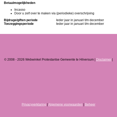
Betaalmogelijkheden
Incasso
Door u zelf over te maken via (periodieke) overschrijving
Bijdrage/giften periode
Ieder jaar in januari t/m december
Toezeggingsperiode
Ieder jaar in januari t/m december
© 2008 - 2026 Webwinkel Protestantse Gemeente te Hilversum |
Disclaimer
|
Privacyverklaring
|
Algemene voorwaarden
|
Beheer