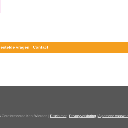
gestelde vragen
Contact
6 Gereformeerde Kerk Wierden |
Disclaimer
|
Privacyverklaring
|
Algemene voorwa