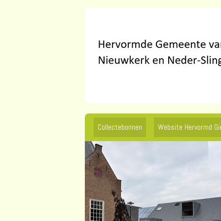
Collectebonnen
Website Hervormd G