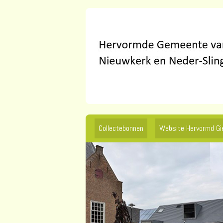
Collectebonnen
Website Hervormd G