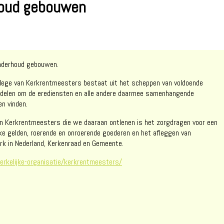
houd gebouwen
onderhoud gebouwen.
llege van Kerkrentmeesters bestaat uit het scheppen van voldoende
iddelen om de erediensten en alle andere daarmee samenhangende
en vinden.
van Kerkrentmeesters die we daaraan ontlenen is het zorgdragen voor een
ijke gelden, roerende en onroerende goederen en het afleggen van
k in Nederland, Kerkenraad en Gemeente.
rkelijke-organisatie/kerkrentmeesters/