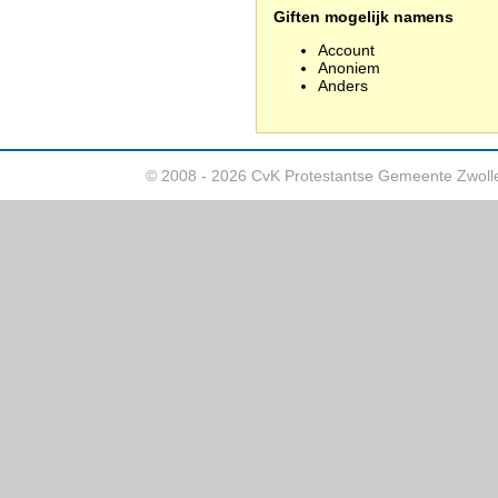
Giften mogelijk namens
Account
Anoniem
Anders
© 2008 - 2026 CvK Protestantse Gemeente Zwoll