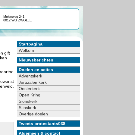
Molenweg 241
8012 WG ZWOLLE
Startpagina
Welkom
n gift
 kan
Nieuwsberichten
Doelen en acties
naartoe
Adventskerk
e
sgewenst
Jeruzalemkerk
genveld.
Oosterkerk
Open Kring
Sionskerk
Stinskerk
Overige doelen
Tweets protestants038
Algemeen & contact