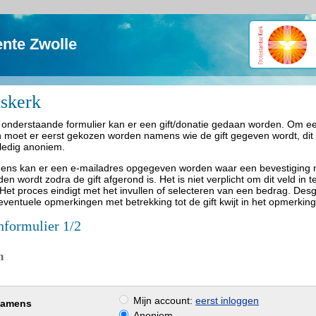
nte Zwolle
nskerk
 onderstaande formulier kan er een gift/donatie gedaan worden. Om ee
n moet er eerst gekozen worden namens wie de gift gegeven wordt, dit
ledig anoniem.
gens kan er een e-mailadres opgegeven worden waar een bevestiging 
en wordt zodra de gift afgerond is. Het is niet verplicht om dit veld in t
 Het proces eindigt met het invullen of selecteren van een bedrag. De
eventuele opmerkingen met betrekking tot de gift kwijt in het opmerkin
nformulier 1/2
m
Mijn account:
eerst inloggen
namens
Anoniem