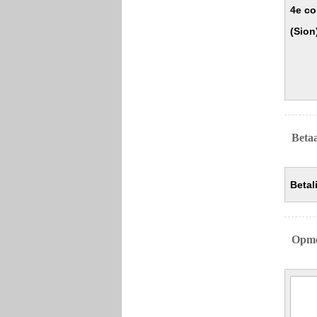
4e co
(Sion
Betaa
Betal
Opme