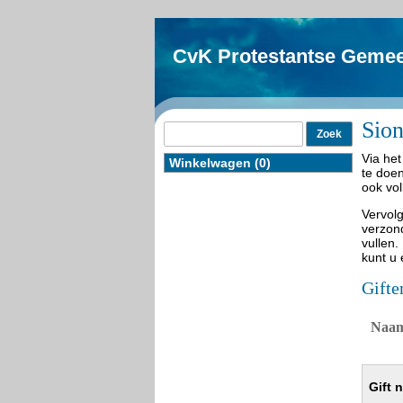
CvK Protestantse Gemee
Sio
Via het
Winkelwagen (0)
te doe
ook vol
Vervol
verzond
vullen.
kunt u 
Gifte
Naa
Gift 