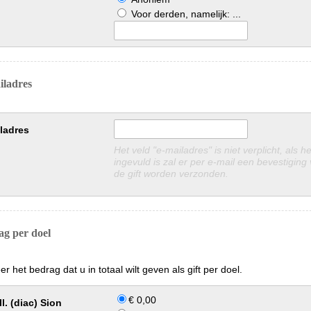
Voor derden, namelijk: ...
iladres
ladres
Het veld "e-mailadres" is niet verplicht, als he
ingevuld is zal er per e-mail een bevestiging van
de gift worden verzonden.
ag per doel
er het bedrag dat u in totaal wilt geven als gift per doel.
€ 0,00
1e coll. (diac) Sion