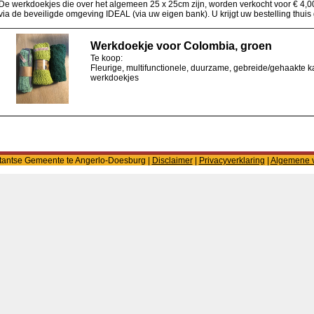
De werkdoekjes die over het algemeen 25 x 25cm zijn, worden verkocht voor € 4,00
via de beveiligde omgeving IDEAL (via uw eigen bank). U krijgt uw bestelling thuis
Werkdoekje voor Colombia, groen
Te koop:
Fleurige, multifunctionele, duurzame, gebreide/gehaakte 
werkdoekjes
tantse Gemeente te Angerlo-Doesburg |
Disclaimer
|
Privacyverklaring
|
Algemene 