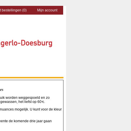
t bestellingen (0)
Mijn account
es
ebruik worden weggespoeld en zo
ewassen, het liefst op 60 ͦc.
nuances mogelijk. U kunt voor de kleur
meente de komende drie jaar gaan