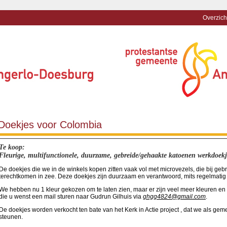
Overzich
Doekjes voor Colombia
Te koop:
Fleurige, multifunctionele, duurzame, gebreide/gehaakte katoenen werkdoekj
De doekjes die we in de winkels kopen zitten vaak vol met microvezels, die bij g
terechtkomen in zee. Deze doekjes zijn duurzaam en verantwoord, mits regelmatig g
We hebben nu 1 kleur gekozen om te laten zien, maar er zijn veel meer kleuren en 
die u wenst een mail sturen naar Gudrun Gilhuis via
ghgg4824@gmail.com
.
De doekjes worden verkocht ten bate van het Kerk in Actie project , dat we als ge
steunen.