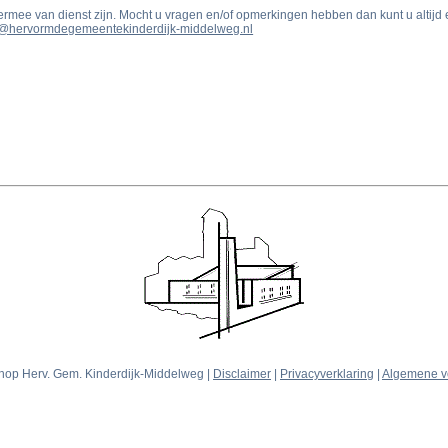
iermee van dienst zijn. Mocht u vragen en/of opmerkingen hebben dan kunt u altijd 
r@hervormdegemeentekinderdijk-middelweg.nl
op Herv. Gem. Kinderdijk-Middelweg |
Disclaimer
|
Privacyverklaring
|
Algemene v