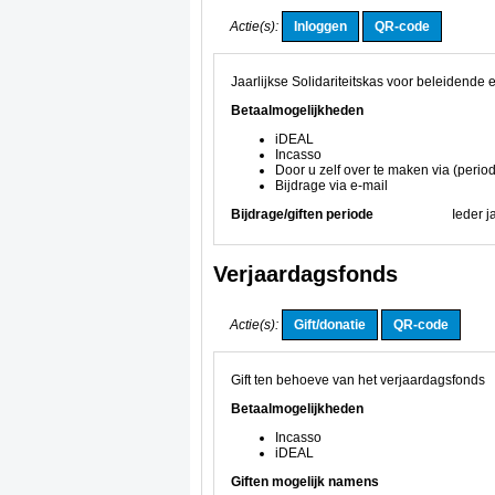
Actie(s):
Jaarlijkse Solidariteitskas voor beleidende 
Betaalmogelijkheden
iDEAL
Incasso
Door u zelf over te maken via (period
Bijdrage via e-mail
Bijdrage/giften periode
Ieder j
Verjaardagsfonds
Actie(s):
Gift ten behoeve van het verjaardagsfonds
Betaalmogelijkheden
Incasso
iDEAL
Giften mogelijk namens