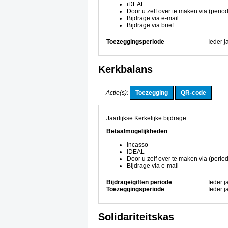
iDEAL
Door u zelf over te maken via (period
Bijdrage via e-mail
Bijdrage via brief
Toezeggingsperiode
Ieder j
Kerkbalans
Actie(s):
Jaarlijkse Kerkelijke bijdrage
Betaalmogelijkheden
Incasso
iDEAL
Door u zelf over te maken via (period
Bijdrage via e-mail
Bijdrage/giften periode
Ieder j
Toezeggingsperiode
Ieder j
Solidariteitskas