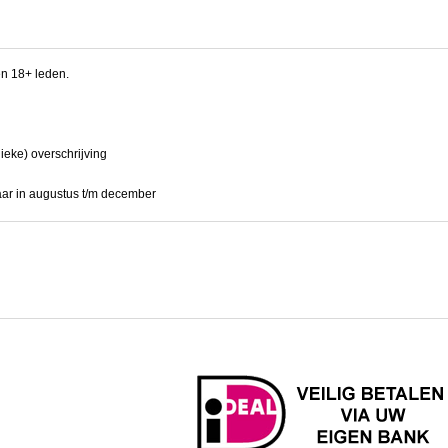
en 18+ leden.
ieke) overschrijving
aar in augustus t/m december