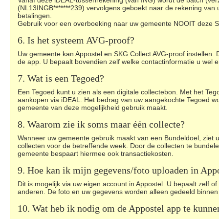
Vanaf deze iDEAL-tussenrekening (van ING) wordt de batch (verz
(NL13INGB*******239) vervolgens geboekt naar de rekening van uw
betalingen.
Gebruik voor een overboeking naar uw gemeente NOOIT deze St
6. Is het systeem AVG-proof?
Uw gemeente kan Appostel en SKG Collect AVG-proof instellen. De
de app. U bepaalt bovendien zelf welke contactinformatie u wel 
7. Wat is een Tegoed?
Een Tegoed kunt u zien als een digitale collectebon. Met het Teg
aankopen via iDEAL. Het bedrag van uw aangekochte Tegoed word
gemeente van deze mogelijkheid gebruik maakt.
8. Waarom zie ik soms maar één collecte?
Wanneer uw gemeente gebruik maakt van een Bundeldoel, ziet u één
collecten voor de betreffende week. Door de collecten te bundel
gemeente bespaart hiermee ook transactiekosten.
9. Hoe kan ik mijn gegevens/foto uploaden in App
Dit is mogelijk via uw eigen account in Appostel. U bepaalt zelf
anderen. De foto en uw gegevens worden alleen gedeeld binnen 
10. Wat heb ik nodig om de Appostel app te kunnen