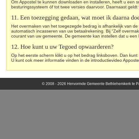
Om Appostel te kunnen downloaden en installeren, heeft u een sm
besturingssysteem óf tot twee versies daarvoor. Daarnaast geldt 
11. Een toezegging gedaan, wat moet ik daarna do
Het overmaken van het toegezegde bedrag is afhankelijk van de 
automatisch incasseren van uw betaalrekening. Bij “Zelf overmak
courant van uw gemeente. De gemeente kan instellen dat u een h
12. Hoe kunt u uw Tegoed opwaarderen?
Op het eerste scherm klikt u op het bedrag linksboven. Dan ku
U kunt ook meer informatie vinden in de introductievideo Apposte
© 2008 - 2026 Hervormde Gemeente Bethlehemkerk te P