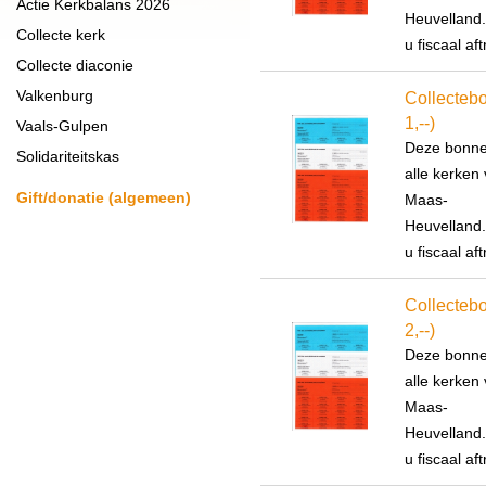
Actie Kerkbalans 2026
Heuvelland.
Collecte kerk
u fiscaal af
Collecte diaconie
Valkenburg
Collecteb
1,--)
Vaals-Gulpen
Deze bonnen
Solidariteitskas
alle kerken
Gift/donatie (algemeen)
Maas-
Heuvelland.
u fiscaal af
Collectebo
2,--)
Deze bonnen
alle kerken
Maas-
Heuvelland.
u fiscaal af