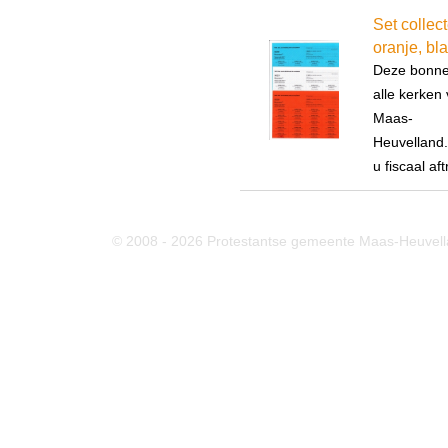
Set collec
oranje, bl
Deze bonnen
alle kerken
Maas-
Heuvelland.
u fiscaal af
© 2008 - 2026 Protestantse gemeente Maas-Heuvell