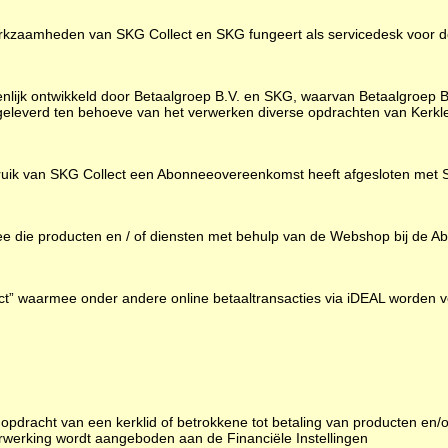
erkzaamheden van SKG Collect en SKG fungeert als servicedesk voor 
lijk ontwikkeld door Betaalgroep B.V. en SKG, waarvan Betaalgroep B.
 geleverd ten behoeve van het verwerken diverse opdrachten van Kerk
bruik van SKG Collect een Abonneeovereenkomst heeft afgesloten met
e die producten en / of diensten met behulp van de Webshop bij de 
t” waarmee onder andere online betaaltransacties via iDEAL worden v
dracht van een kerklid of betrokkene tot betaling van producten en/
rwerking wordt aangeboden aan de Financiële Instellingen