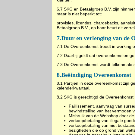
klanten.
6.7 SKG en Betaalgroep B.V. zijn nimmer 
maar is niet beperkt tot:
provisies, licenties, chargebacks, aanslu
Betaalgroep B.V., op haar beurt dit ver
7.
Duur en verlenging van de 
7.1 De Overeenkomst treedt in werking 
7.2 Daarbij geldt dat overeenkomsten ge
7.3 De Overeenkomst wordt telkenmale st
8.
Beëindiging Overeenkomst
8.1 Partijen in deze overeenkomst zijn ger
kalenderkwartaal.
8.2 SKG is gerechtigd de Overeenkomst me
Faillissement, aanvraag van surse
bewindstelling van het vermogen v
Misbruik van de Webshop door de 
verkoop/betaling van illegale goed
verkoop/betaling van niet bestaan
bezigheden die op grond van wettel