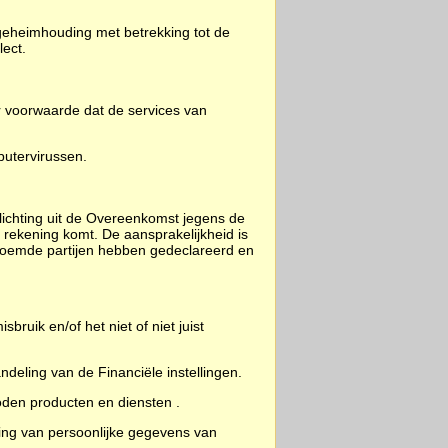
eheimhouding met betrekking tot de
ect.
 voorwaarde dat de services van
putervirussen.
plichting uit de Overeenkomst jegens de
 rekening komt. De aansprakelijkheid is
enoemde partijen hebben gedeclareerd en
ruik en/of het niet of niet juist
deling van de Financiële instellingen.
den producten en diensten .
king van persoonlijke gegevens van