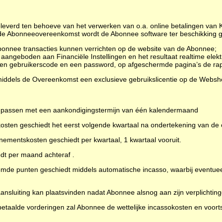
eleverd ten behoeve van het verwerken van o.a. online betalingen van 
de Abonneeovereenkomst wordt de Abonnee software ter beschikking 
bonnee transacties kunnen verrichten op de website van de Abonnee;
 aangeboden aan Financiële Instellingen en het resultaat realtime el
n gebruikerscode en een password, op afgeschermde pagina’s de rap
iddels de Overeenkomst een exclusieve gebruikslicentie op de Websh
e passen met een aankondigingstermijn van één kalendermaand
tkosten geschiedt het eerst volgende kwartaal na ondertekening van d
nementskosten geschiedt per kwartaal, 1 kwartaal vooruit.
edt per maand achteraf .
noemde punten geschiedt middels automatische incasso, waarbij eventu
nsluiting kan plaatsvinden nadat Abonnee alsnog aan zijn verplichting
 betaalde vorderingen zal Abonnee de wettelijke incassokosten en voorts