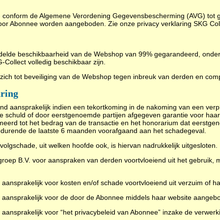
ch conform de Algemene Verordening Gegevensbescherming (AVG) tot g
 voor Abonnee worden aangeboden. Zie onze privacy verklaring SKG Coll
ddelde beschikbaarheid van de Webshop van 99% gegarandeerd, onder
Collect volledig beschikbaar zijn.
 zich tot beveiliging van de Webshop tegen inbreuk van derden en com
aring
tend aansprakelijk indien een tekortkoming in de nakoming van een ver
te schuld of door eerstgenoemde partijen afgegeven garantie voor haar
meerd tot het bedrag van de transactie en het honorarium dat eerstg
urende de laatste 6 maanden voorafgaand aan het schadegeval.
evolgschade, uit welken hoofde ook, is hiervan nadrukkelijk uitgesloten.
ep B.V. voor aanspraken van derden voortvloeiend uit het gebruik, misb
ansprakelijk voor kosten en/of schade voortvloeiend uit verzuim of han
r aansprakelijk voor de door de Abonnee middels haar website aangebo
 aansprakelijk voor “het privacybeleid van Abonnee” inzake de verwer