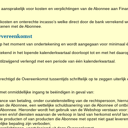
aansprakelijk voor kosten en verplichtingen van de Abonnee aan Financi
itkosten en onterechte incasso’s welke direct door de bank verrekend w
rekenen met de Abonnee.
Overeenkomst
op het moment van ondertekening en wordt aangegaan voor minimaal é
tekend in het lopende kalenderkwartaal doorloopt tot en met het daar
ilzwijgend verlengd met een periode van één kalenderkwartaal.
echtigd de Overeenkomst tussentijds schriftelijk op te zeggen uiterlijk 
t onmiddellijke ingang te beëindigen in geval van:
ance van betaling, onder curatelenstelling van de rechtspersoon, hie
an de Abonnee, een wettelijke schuldsanering van de Abonnee of ontb
Abonnee. Hieronder wordt het gebruik van de Webshop verstaan voor:
eren en/of diensten waarvan de verkoop in land van herkomst en/of lan
de producten of van producten die Abonnee met opzet niet gaat leveren
ijke bepaling zijn verboden;