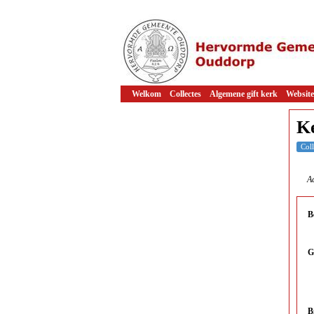
Welkom
Collectes
Algemene gift kerk
Website
K
Coll
Ac
B
G
B