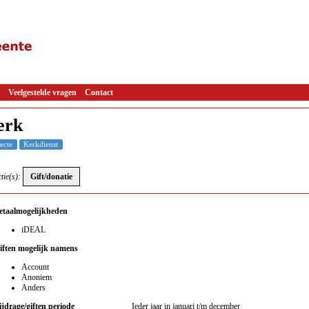
Veelgestelde vragen
Contact
erk
ecte
Kerkdienst
tie(s):
etaalmogelijkheden
iDEAL
iften mogelijk namens
Account
Anoniem
Anders
ijdrage/giften periode
Ieder jaar in januari t/m december