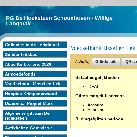
PG De Hoeksteen Schoonhoven - Willige
Langerak
Collectes in de kerkdienst
Voedselbank IJssel en Lek
Solidariteitskas
Actie(s):
Aktie Kerkbalans 2026
Armoedefonds
Betaalmogelijkheden
Voedselbank IJssel en Lek
iDEAL
Hospice Krimpenerwaard
Giften mogelijk namens
Diaconaal Project Marx
Account
Anoniem
Algemene gift aan De
Hoeksteen
Bijdrage/giften periode
Activiteiten Commissie