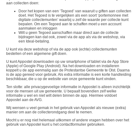
aan collecten doen:
Door het kopen van een ‘Tegoed’ van waaruit u giften aan collecten
doet. Het Tegoed is te vergelijken als een soort ‘portemonnee met
digitale collectemunten’ waarbij u zelf de waarde per collecte kunt
bepalen. Om een Tegoed aan te schaffen moet u een account
aanmaken en inloggen
Wilt u geen Tegoed aanschaffen maar direct aan de collecte
bijdragen kan dat ook, zowel via de app als via de webshop, via
een Ideal-betaling.
U kunt via deze webshop of via de app ook (echte) collectemunten
bestellen of een algemene gift doen.
U kunt Appostel downloaden op uw smartphone of tablet via de App Store
(Apple) of Google Play (Android). Na het downloaden en installeren
koppelt u de app eenmalig aan de Protestantse Gemeente te Olst. Daarna
is de app gereed voor gebruik. Als extra informatie is een korte handleiding
beschikbaar, die u op de website van onze gemeente kunt vinden.
Ten slotte: alle privacygevoelige informatie in Appostel is alleen inzichtelijk
voor de mensen uit uw gemeente. U bepaalt bovendien zelf welke
informatie u wel en niet wilt delen binnen de app. Hiermee voldoet
Appostel aan de AVG.
Wij wensen u veel gemak in het gebruik van Appostel als nieuwe (extra)
manier om aan de collecterondgang deel te nemen.
Mocht u er nog niet helemaal uitkomen of andere vragen hebben over het
gebruik van Appostel kunt u het contactformulier gebruiken.