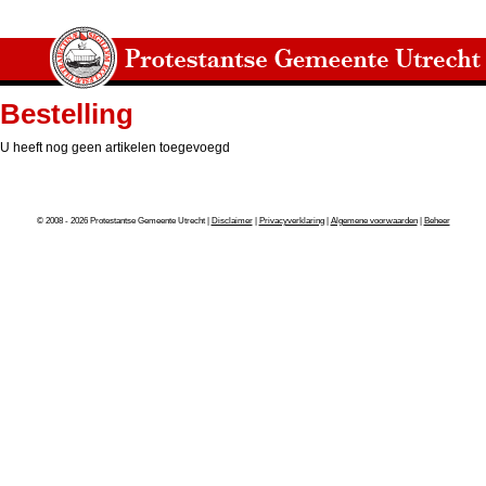
Bestelling
U heeft nog geen artikelen toegevoegd
© 2008 - 2026 Protestantse Gemeente Utrecht |
Disclaimer
|
Privacyverklaring
|
Algemene voorwaarden
|
Beheer