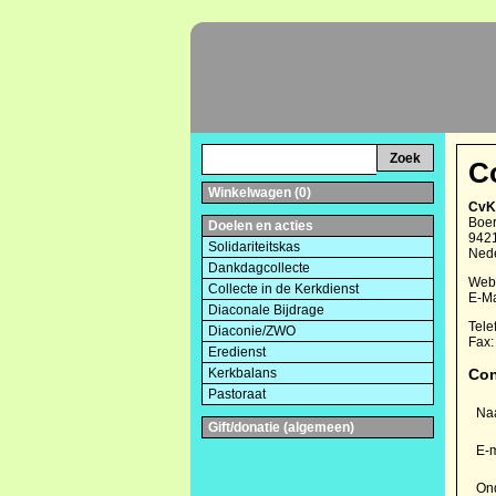
C
Winkelwagen (0)
CvK
Boe
Doelen en acties
942
Solidariteitskas
Ned
Dankdagcollecte
Webs
Collecte in de Kerkdienst
E-Ma
Diaconale Bijdrage
Tele
Diaconie/ZWO
Fax: 
Eredienst
Kerkbalans
Con
Pastoraat
Na
Gift/donatie (algemeen)
E-m
On