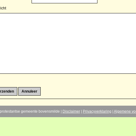
icht
protestantse gemeente bovensmilde |
Disclaimer
|
Privacyverklaring
|
Algemene vo