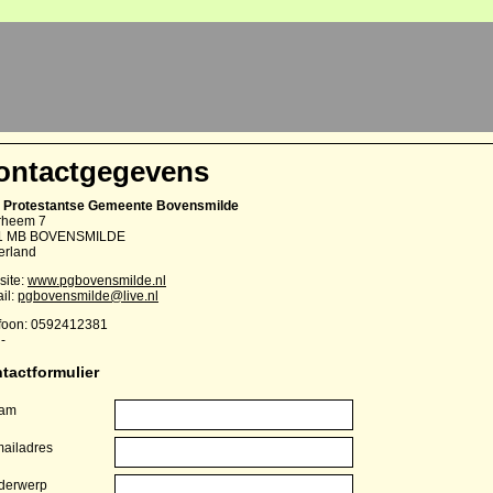
ontactgegevens
 Protestantse Gemeente Bovensmilde
rheem 7
1 MB BOVENSMILDE
erland
ite:
www.pgbovensmilde.nl
il:
pgbovensmilde@live.nl
foon: 0592412381
-
tactformulier
am
ailadres
derwerp