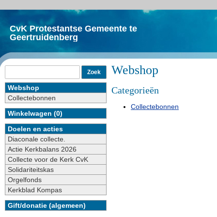
CvK Protestantse Gemeente te
Geertruidenberg
Webshop
Webshop
Categorieën
Collectebonnen
Collectebonnen
Winkelwagen (0)
Doelen en acties
Diaconale collecte.
Actie Kerkbalans 2026
Collecte voor de Kerk CvK
Solidariteitskas
Orgelfonds
Kerkblad Kompas
Gift/donatie (algemeen)