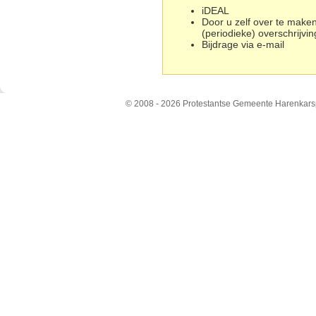
iDEAL
Door u zelf over te maken
(periodieke) overschrijvin
Bijdrage via e-mail
© 2008 - 2026 Protestantse Gemeente Harenkars