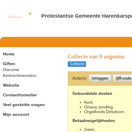
Protestantse Gemeente Harenkarsp
Home
Collecte van 9 augustus
Giften
Collecte
Diaconie
Kerkrentmeesters
Actie(s):
Website
Gebundelde doelen
Contactformulier
Kerk
Veel gestelde vragen
Ghana zending
Orgelfonds Dirkshorn
Mijn account
Betaalmogelijkheden
Geen