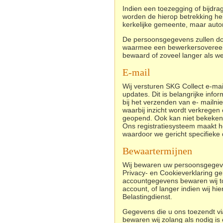
Indien een toezegging of bijdr
worden de hierop betrekking he
kerkelijke gemeente, maar aut
De persoonsgegevens zullen do
waarmee een bewerkersovereenk
bewaard of zoveel langer als wett
E-mail
Wij versturen SKG Collect e-mai
updates. Dit is belangrijke info
bij het verzenden van e- mailn
waarbij inzicht wordt verkrege
geopend. Ook kan niet bekeken w
Ons registratiesysteem maakt h
waardoor we gericht specifiek
Bewaartermijnen
Wij bewaren uw persoonsgegeven
Privacy- en Cookieverklaring g
accountgegevens bewaren wij tot 
account, of langer indien wij hier
Belastingdienst.
Gegevens die u ons toezendt via
bewaren wij zolang als nodig is