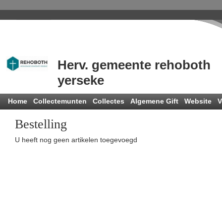
Herv. gemeente rehoboth
yerseke
Home
Collectemunten
Collectes
Algemene Gift
Website
V
Bestelling
U heeft nog geen artikelen toegevoegd