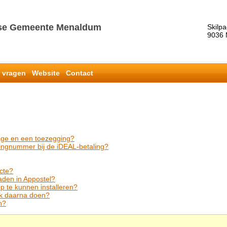
tse Gemeente Menaldum
Skilp
9036
e vragen
Website
Contact
rage en een toezegging?
ingnummer bij de iDEAL-betaling?
cte?
aden in Appostel?
p te kunnen installeren?
ik daarna doen?
n?