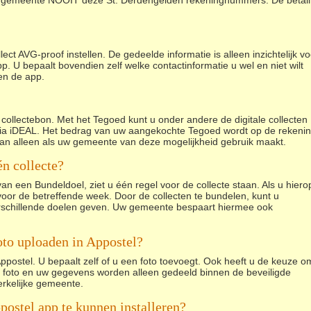
w gemeente NOOIT deze St. Derdengelden rekeningnummers. De betal
 AVG-proof instellen. De gedeelde informatie is alleen inzichtelijk vo
 U bepaalt bovendien zelf welke contactinformatie u wel en niet wilt
en de app.
 collectebon. Met het Tegoed kunt u onder andere de digitale collecten
via iDEAL. Het bedrag van uw aangekochte Tegoed wordt op de rekenin
kan alleen als uw gemeente van deze mogelijkheid gebruik maakt.
n collecte?
een Bundeldoel, ziet u één regel voor de collecte staan. Als u hiero
n voor de betreffende week. Door de collecten te bundelen, kunt u
erschillende doelen geven. Uw gemeente bespaart hiermee ook
oto uploaden in Appostel?
 Appostel. U bepaalt zelf of u een foto toevoegt. Ook heeft u de keuze o
 foto en uw gegevens worden alleen gedeeld binnen de beveiligde
rkelijke gemeente.
postel app te kunnen installeren?