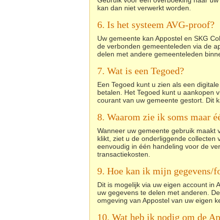
Gebruik voor een overboeking naar u
kan dan niet verwerkt worden.
6. Is het systeem AVG-proof?
Uw gemeente kan Appostel en SKG Collect
de verbonden gemeenteleden via de app.
delen met andere gemeenteleden binn
7. Wat is een Tegoed?
Een Tegoed kunt u zien als een digitale
betalen. Het Tegoed kunt u aankopen 
courant van uw gemeente gestort. Dit 
8. Waarom zie ik soms maar éé
Wanneer uw gemeente gebruik maakt van 
klikt, ziet u de onderliggende collecte
eenvoudig in één handeling voor de v
transactiekosten.
9. Hoe kan ik mijn gegevens/f
Dit is mogelijk via uw eigen account in
uw gegevens te delen met anderen. De
omgeving van Appostel van uw eigen ke
10. Wat heb ik nodig om de Ap