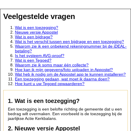
Veelgestelde vragen
Wat is een toezegging?
Nieuwe versie Appostel
Wat is een bijdrage?
Wat is het verschil tussen een bijdrage en een toezegging?
Waarom zie ik een onbekend rekeningnummer bij de iDEAL-
betaling?
Is het systeem AVG-proof?
Wat is een Tegoed?
Waarom zie ik soms maar één collecte?
Hoe kan ik mijn gegevens/foto uploaden in Appostel?
Wat heb ik nodig om de Appostel app te kunnen installeren?
Een toezegging gedaan, wat moet ik daarna doen?
Hoe kunt u uw Tegoed opwaarderen?
1. Wat is een toezegging?
Een toezegging is een belofte richting de gemeente dat u een
bedrag wilt overmaken. Een voorbeeld is de toezegging bij de
jaarlijkse Actie Kerkbalans.
2. Nieuwe versie Appostel