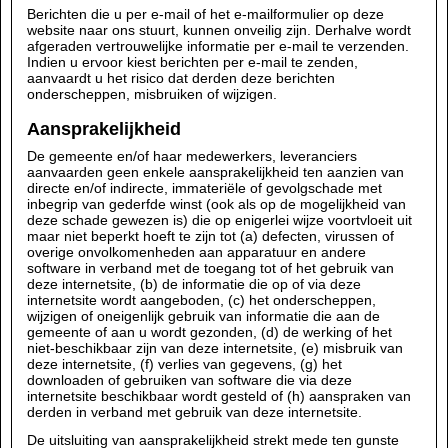
Berichten die u per e-mail of het e-mailformulier op deze
website naar ons stuurt, kunnen onveilig zijn. Derhalve wordt
afgeraden vertrouwelijke informatie per e-mail te verzenden.
Indien u ervoor kiest berichten per e-mail te zenden,
aanvaardt u het risico dat derden deze berichten
onderscheppen, misbruiken of wijzigen.
Aansprakelijkheid
De gemeente en/of haar medewerkers, leveranciers
aanvaarden geen enkele aansprakelijkheid ten aanzien van
directe en/of indirecte, immateriële of gevolgschade met
inbegrip van gederfde winst (ook als op de mogelijkheid van
deze schade gewezen is) die op enigerlei wijze voortvloeit uit
maar niet beperkt hoeft te zijn tot (a) defecten, virussen of
overige onvolkomenheden aan apparatuur en andere
software in verband met de toegang tot of het gebruik van
deze internetsite, (b) de informatie die op of via deze
internetsite wordt aangeboden, (c) het onderscheppen,
wijzigen of oneigenlijk gebruik van informatie die aan de
gemeente of aan u wordt gezonden, (d) de werking of het
niet-beschikbaar zijn van deze internetsite, (e) misbruik van
deze internetsite, (f) verlies van gegevens, (g) het
downloaden of gebruiken van software die via deze
internetsite beschikbaar wordt gesteld of (h) aanspraken van
derden in verband met gebruik van deze internetsite.
De uitsluiting van aansprakelijkheid strekt mede ten gunste