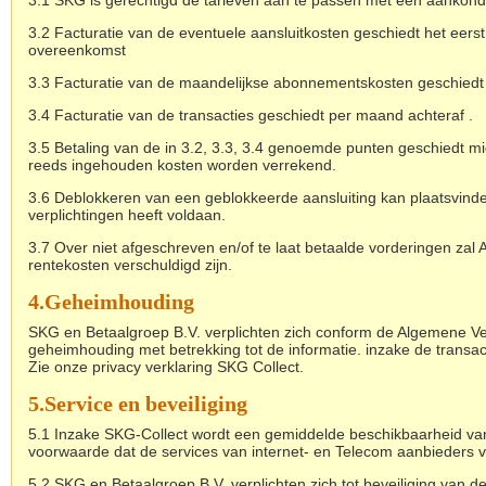
3.1 SKG is gerechtigd de tarieven aan te passen met een aankond
3.2 Facturatie van de eventuele aansluitkosten geschiedt het eer
overeenkomst
3.3 Facturatie van de maandelijkse abonnementskosten geschiedt p
3.4 Facturatie van de transacties geschiedt per maand achteraf .
3.5 Betaling van de in 3.2, 3.3, 3.4 genoemde punten geschiedt m
reeds ingehouden kosten worden verrekend.
3.6 Deblokkeren van een geblokkeerde aansluiting kan plaatsvind
verplichtingen heeft voldaan.
3.7 Over niet afgeschreven en/of te laat betaalde vorderingen zal
rentekosten verschuldigd zijn.
4.Geheimhouding
SKG en Betaalgroep B.V. verplichten zich conform de Algemene 
geheimhouding met betrekking tot de informatie. inzake de trans
Zie onze privacy verklaring SKG Collect.
5.
Service en beveiliging
5.1 Inzake SKG-Collect wordt een gemiddelde beschikbaarheid 
voorwaarde dat de services van internet- en Telecom aanbieders va
5.2 SKG en Betaalgroep B.V. verplichten zich tot beveiliging van