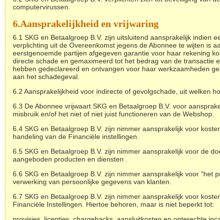
computervirussen.
6.
Aansprakelijkheid en vrijwaring
6.1 SKG en Betaalgroep B.V. zijn uitsluitend aansprakelijk indien
verplichting uit de Overeenkomst jegens de Abonnee te wijten is a
eerstgenoemde partijen afgegeven garantie voor haar rekening kom
directe schade en gemaximeerd tot het bedrag van de transactie 
hebben gedeclareerd en ontvangen voor haar werkzaamheden ge
aan het schadegeval.
6.2 Aansprakelijkheid voor indirecte of gevolgschade, uit welken ho
6.3 De Abonnee vrijwaart SKG en Betaalgroep B.V. voor aanspraken
misbruik en/of het niet of niet juist functioneren van de Webshop.
6.4 SKG en Betaalgroep B.V. zijn nimmer aansprakelijk voor kosten
handeling van de Financiële instellingen.
6.5 SKG en Betaalgroep B.V. zijn nimmer aansprakelijk voor de d
aangeboden producten en diensten .
6.6 SKG en Betaalgroep B.V. zijn nimmer aansprakelijk voor “het 
verwerking van persoonlijke gegevens van klanten.
6.7 SKG en Betaalgroep B.V. zijn nimmer aansprakelijk voor koste
Financiële Instellingen. Hiertoe behoren, maar is niet beperkt tot:
provisies, licenties, chargebacks, aansluitkosten en onterechte in