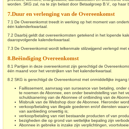
worden. SKG zal, na te zijn belast door Betaalgroep B.V., op haar
7.
Duur en verlenging van de Overeenkomst
7.1 De Overeenkomst treedt in werking op het moment van onder
één kalenderkwartaal.
7.2 Daarbij geldt dat overeenkomsten getekend in het lopende kal
daaropvolgende kalenderkwartaal.
7.3 De Overeenkomst wordt telkenmale stilzwijgend verlengd met e
8.
Beëindiging Overeenkomst
8.1 Partijen in deze overeenkomst zijn gerechtigd de Overeenkomst tu
één maand voor het verstrijken van het kalenderkwartaal.
8.2 SKG is gerechtigd de Overeenkomst met onmiddellijke ingang te
Faillissement, aanvraag van surseance van betaling, onder c
te noemen de Abonnee, een onder bewindstelling van het v
schuldsanering van de Abonnee of ontbinding van de Abonn
Misbruik van de Webshop door de Abonnee. Hieronder wordt
verkoop/betaling van illegale goederen en/of diensten waar
van aanbieding onwettig is;
verkoop/betaling van niet bestaande producten of van produ
bezigheden die op grond van wettelijke bepaling zijn verbod
Abonnee in gebreke is inzake zijn verplichtingen, voortvloe