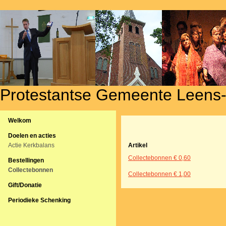
Protestantse Gemeente Leens
Welkom
Doelen en acties
Actie Kerkbalans
Artikel
Collectebonnen € 0,60
Bestellingen
Collectebonnen
Collectebonnen € 1,00
Gift/Donatie
Periodieke Schenking