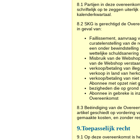
8.1 Partijen in deze overeenkom
schriftelijk op te zeggen uiterlij
kalenderkwartaal.
8.2 SKG is gerechtigd de Overe
in geval van:
Faillissement, aanvraag 
curatelenstelling van de
een onder bewindstellin
wettelijke schuldsanerin
Misbruik van de Webshop
van de Webshop verstaan
verkoop/betaling van ill
verkoop in land van herko
verkoop/betaling van nie
Abonnee met opzet niet g
bezigheden die op grond v
Abonnee in gebreke is inz
Overeenkomst
8.3 Beëindiging van de Overeen
artikel geschiedt op vordering
gemaakte kosten, en zonder rest
9.
Toepasselijk recht
9.1 Op deze overeenkomst is h