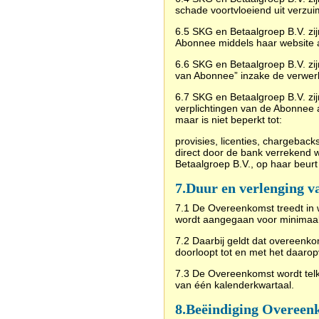
schade voortvloeiend uit verzuim
6.5 SKG en Betaalgroep B.V. zi
Abonnee middels haar website 
6.6 SKG en Betaalgroep B.V. zij
van Abonnee” inzake de verwerk
6.7 SKG en Betaalgroep B.V. zi
verplichtingen van de Abonnee a
maar is niet beperkt tot:
provisies, licenties, chargeback
direct door de bank verrekend w
Betaalgroep B.V., op haar beur
7.
Duur en verlenging 
7.1 De Overeenkomst treedt in
wordt aangegaan voor minimaal 
7.2 Daarbij geldt dat overeenk
doorloopt tot en met het daaro
7.3 De Overeenkomst wordt telk
van één kalenderkwartaal.
8.
Beëindiging Overeen