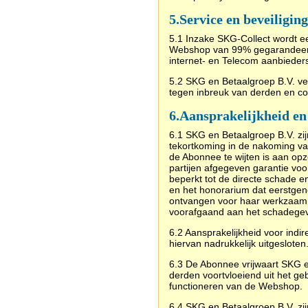
5.
Service en beveiliging
5.1 Inzake SKG-Collect wordt 
Webshop van 99% gegarandeerd
internet- en Telecom aanbieders
5.2 SKG en Betaalgroep B.V. ver
tegen inbreuk van derden en c
6.
Aansprakelijkheid en
6.1 SKG en Betaalgroep B.V. zijn
tekortkoming in de nakoming va
de Abonnee te wijten is aan op
partijen afgegeven garantie voo
beperkt tot de directe schade 
en het honorarium dat eerstge
ontvangen voor haar werkzaam
voorafgaand aan het schadegev
6.2 Aansprakelijkheid voor indir
hiervan nadrukkelijk uitgesloten
6.3 De Abonnee vrijwaart SKG 
derden voortvloeiend uit het gebr
functioneren van de Webshop.
6.4 SKG en Betaalgroep B.V. zij