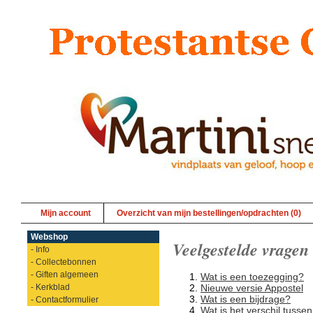
Mijn account
Overzicht van mijn bestellingen/opdrachten (0)
Webshop
Veelgestelde vragen
- Info
- Collectebonnen
- Giften algemeen
Wat is een toezegging?
- Kerkblad
Nieuwe versie Appostel
Wat is een bijdrage?
- Contactformulier
Wat is het verschil tusse