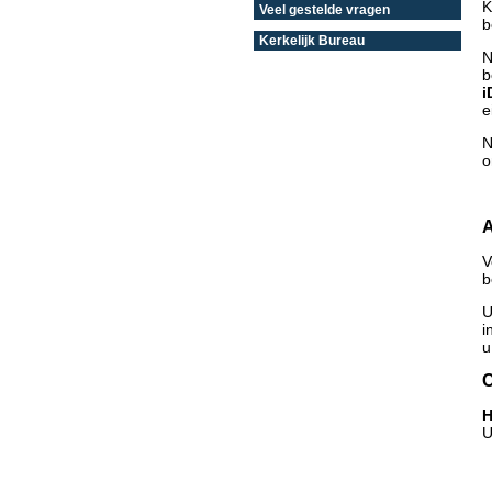
K
Veel gestelde vragen
b
Kerkelijk Bureau
N
b
i
e
N
o
A
V
b
U
i
u
C
H
U