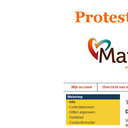
Mijn account
Overzicht van m
Webshop
- Info
- Collectebonnen
D
- Giften algemeen
- Kerkblad
V
- Contactformulier
d