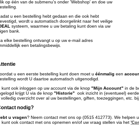
lik op één van de submenu's onder 'Webshop' en doe uw
estelling.
adat u een bestelling hebt gedaan en die ook hebt
evestigd, wordt u automatisch doorgelinkt naar het veilige
DEAL
systeem, waarmee u uw betaling kunt doen via uw
igen bank.
a elke bestelling ontvangt u op uw e-mail adres
nmiddellijk een betalingsbewijs.
ttentie
oordat u een eerste bestelling kunt doen moet u
éénmalig
een
accou
estelling wordt U daartoe automatisch uitgenodigd.
 kunt ook inloggen op uw account via de knop
"Mijn Account"
in de b
ngelogd krijgt U via de knop
"Historie"
ook inzicht in (eventueel) eerd
 volledig overzicht over al uw bestellingen, giften, toezeggingen, etc. bi
ontact nodig?
ebt u vragen
? Neem contact met ons op (0515 412773). We helpen u
 kunt ook contact met ons opnemen en/of uw vraag stellen via het
'Con