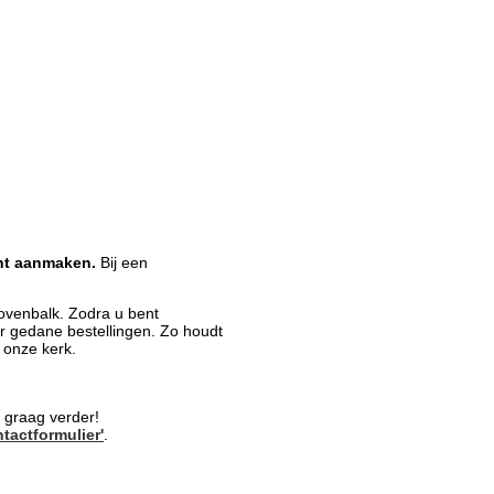
nt aanmaken.
Bij een
ovenbalk. Zodra u bent
er gedane bestellingen. Zo houdt
j onze kerk.
 graag verder!
tactformulier'
.