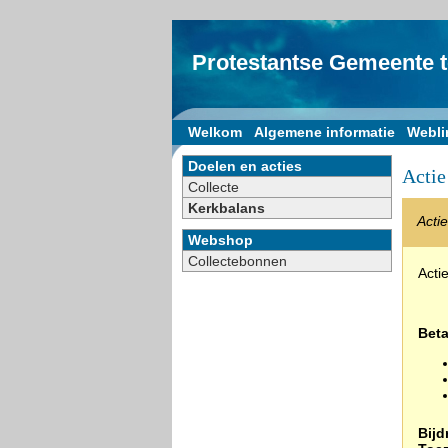
Protestantse Gemeente 
Welkom
Algemene informatie
Webli
Doelen en acties
Actie
Collecte
Kerkbalans
Acti
Webshop
Collectebonnen
Acti
Bet
Bijd