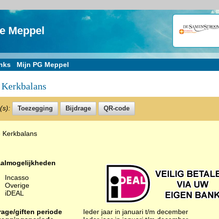
te Meppel
nks
Mijn PG Meppel
 Kerkbalans
e(s):
e Kerkbalans
aalmogelijkheden
Incasso
Overige
iDEAL
rage/giften periode
Ieder jaar in januari t/m december