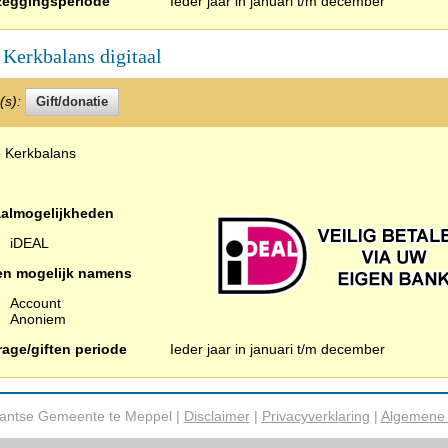
zeggingsperiode
Ieder jaar in januari t/m december
 Kerkbalans digitaal
e(s):
e Kerkbalans
aalmogelijkheden
iDEAL
en mogelijk namens
Account
Anoniem
rage/giften periode
Ieder jaar in januari t/m december
tantse Gemeente te Meppel |
Disclaimer
|
Privacyverklaring
|
Algemene