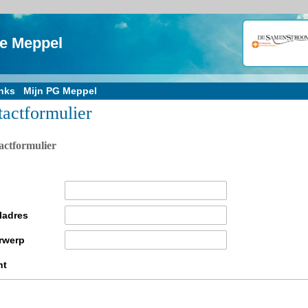
te Meppel
nks
Mijn PG Meppel
actformulier
actformulier
ladres
rwerp
ht