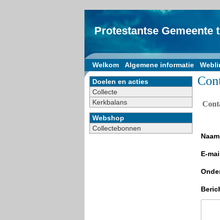
Protestantse Gemeente 
Welkom
Algemene informatie
Webli
Cont
Doelen en acties
Collecte
Kerkbalans
Cont
Webshop
Collectebonnen
Naam
E-mai
Onde
Beric