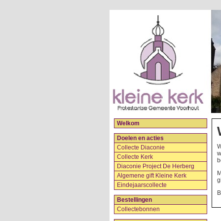
Welkom
Doelen en acties
W
Collecte Diaconie
w
Collecte Kerk
b
Diaconie Project De Herberg
M
Algemene gift Kleine Kerk
g
Eindejaarscollecte
B
Bestellingen
Collectebonnen