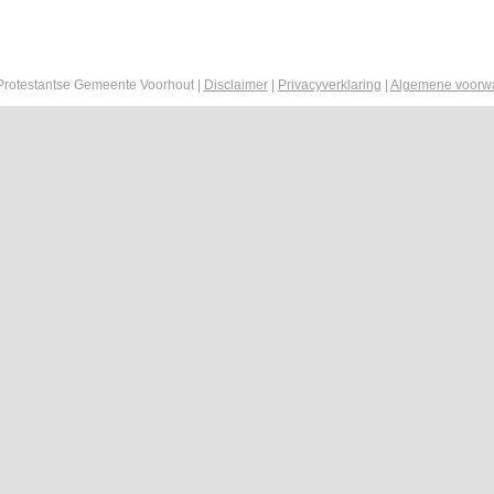
Protestantse Gemeente Voorhout |
Disclaimer
|
Privacyverklaring
|
Algemene voorw