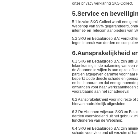
onze privacy verklaring SKG Collect.
5.
Service en beveiligi
5.1 Inzake SKG-Collect wordt een gem
Webshop van 99% gegarandeerd, onder
internet- en Telecom aanbieders van SK
5.2 SKG en Betaalgroep B.V. verplichte
tegen inbreuk van derden en computerv
6.
Aansprakelijkheid en
6.1 SKG en Betaalgroep B.V. zijn uitslu
tekortkoming in de nakoming van een v
de Abonnee te wijten is aan opzet of 
partijen afgegeven garantie voor haar 
beperkt tot de directe schade en gemax
en het honorarium dat eerstgenoemde 
ontvangen voor haar werkzaamheden g
voorafgaand aan het schadegeval.
6.2 Aansprakelijkheid voor indirecte of
hiervan nadrukkelijk uitgesloten.
6.3 De Abonnee vrijwaart SKG en Beta
derden voortvloeiend uit het gebruik, misb
functioneren van de Webshop.
6.4 SKG en Betaalgroep B.V. zijn nimme
schade voortvloeiend uit verzuim of han