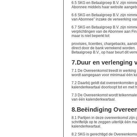
6.5 SKG en Betaalgroep B.V. zijn nimme
Abonnee middels haar website aangebo
6.6 SKG en Betaalgroep B.V. zijn nimme
van Abonnee” inzake de verwerking van
6.7 SKG en Betaalgroep B.V. zijn nimme
verplichtingen van de Abonnee aan Finan
maar is niet beperkt tot:
provisies, licenties, chargebacks, aans
direct door de bank verrekend worden. S
Betaalgroep B.V., op haar beurt dit ve
7.
Duur en verlenging
7.1 De Overeenkomst treedt in werkin
wordt aangegaan voor minimaal één k
7.2 Daarbij geldt dat overeenkomsten 
kalenderkwartaal doorloopt tot en met
7.3 De Overeenkomst wordt telkenmale 
van één kalenderkwartaal.
8.
Beëindiging Overee
8.1 Partijen in deze overeenkomst zijn
schriftelijk op te zeggen uiterlijk één 
kalenderkwartaal.
8.2 SKG is gerechtigd de Overeenkomst