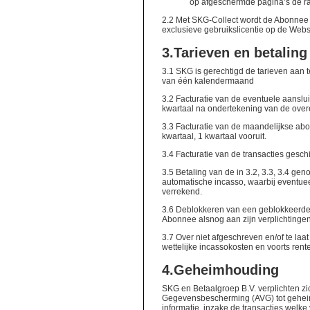
op afgeschermde pagina’s de ra
2.2
Met SKG-Collect wordt de Abonnee
exclusieve gebruikslicentie op de Web
3.
Tarieven en betaling
3.1 SKG is gerechtigd de tarieven aan
van één kalendermaand
3.2 Facturatie van de eventuele aanslu
kwartaal na ondertekening van de ove
3.3 Facturatie van de maandelijkse ab
kwartaal, 1 kwartaal vooruit.
3.4 Facturatie van de transacties gesch
3.5 Betaling van de in 3.2, 3.3, 3.4 g
automatische incasso, waarbij eventu
verrekend.
3.6 Deblokkeren van een geblokkeerde 
Abonnee alsnog aan zijn verplichtingen
3.7 Over niet afgeschreven en/of te la
wettelijke incassokosten en voorts rent
4.Geheimhouding
SKG en Betaalgroep B.V. verplichten z
Gegevensbescherming (AVG) tot geheim
informatie. inzake de transacties wel