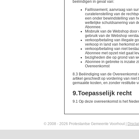
beëindigen in geval van:
Faillissement, aanvraag van su
curatelenstelling van de recht
een onder bewindstelling van 
wettelijke schuldsanering van 
Abonnee.
Misbruik van de Webshop door 
gebruik van de Webshop versta
verkoop/betaling van illegale 
verkoop in land van herkomst en
verkoop/betaling van niet besta
Abonnee met opzet niet gaat le
bezigheden die op grond van wet
Abonnee in gebreke is inzake zij
Overeenkomst
8.3 Beëindiging van de Overeenkomst op
artikel geschiedt op vordering van nie
gemaakte kosten, en zonder restitutie 
9.
Toepasselijk recht
9.1 Op deze overeenkomst is het Neder
© 2008 - 2026 Protestantse Gemeente Voorhout |
Discla