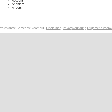
Account
Anoniem
Anders
Protestantse Gemeente Voorhout |
Disclaimer
|
Privacyverklaring
|
Algemene voorw