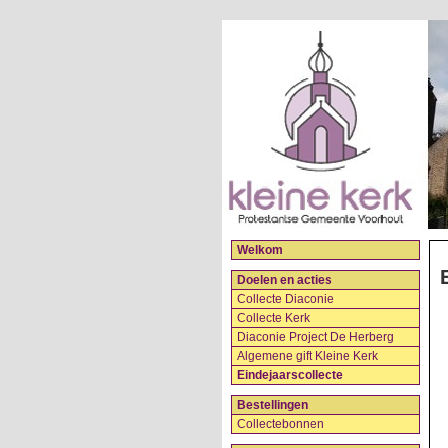
Welkom
Doelen en acties
Collecte Diaconie
Collecte Kerk
Diaconie Project De Herberg
Algemene gift Kleine Kerk
Eindejaarscollecte
Bestellingen
Collectebonnen