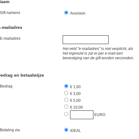
Naam
Gift namens
Anoniem
-mailadres
E-mailadres
Het veld "e-mailadres" is niet verplicht, als
het ingevuld is zal er per e-mail een
bevestiging van de gift worden verzonden.
edrag en betaalwijze
Bedrag
€ 1,00
€ 3,00
€ 5,00
€ 10,00
EURO
Betaling via
iDEAL