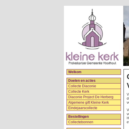
Welkom
Doelen en acties
Collecte Diaconie
Collecte Kerk
V
Diaconie Project De Herberg
d
Algemene gift Kleine Kerk
v
Eindejaarscollecte
V
v
Bestellingen
H
Collectebonnen
e