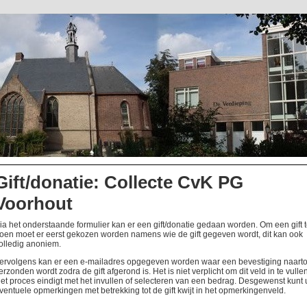
Gift/donatie: Collecte CvK PG
Voorhout
ia het onderstaande formulier kan er een gift/donatie gedaan worden. Om een gift 
oen moet er eerst gekozen worden namens wie de gift gegeven wordt, dit kan ook
olledig anoniem.
ervolgens kan er een e-mailadres opgegeven worden waar een bevestiging naart
erzonden wordt zodra de gift afgerond is. Het is niet verplicht om dit veld in te vullen
et proces eindigt met het invullen of selecteren van een bedrag. Desgewenst kunt 
ventuele opmerkingen met betrekking tot de gift kwijt in het opmerkingenveld.