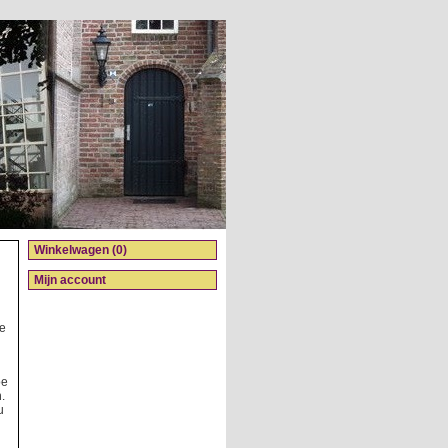
Winkelwagen (0)
Mijn account
te
oe
.
u