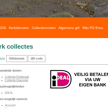
2026
Kerkdiensten
Collectemunten
Algemene gift
Mijn PG Erica
rk collectes
e(s):
undelde doelen
Collecte Pastoraat
Collecte Diaconie
aalmogelijkheden
iDEAL
ten mogelijk namens
Account