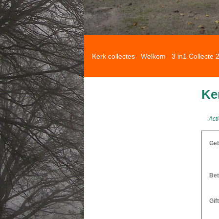
Kerk collectes
Welkom
3 in1 Collecte 
Ke
Acti
Geb
Bet
Gif